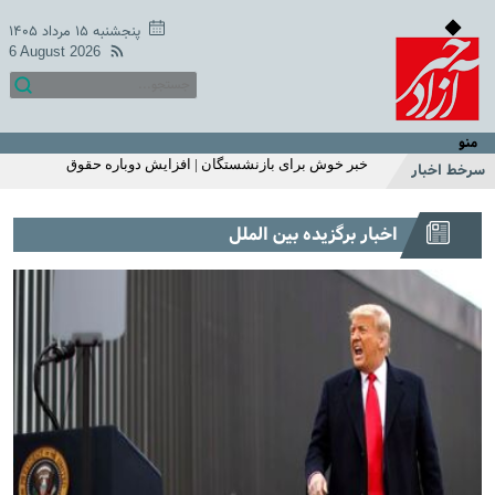
میزان مبلغ جدید افزایش حقوق بازنشستگان تامین اجتماعی |
افزایش حقوق بازنشستگان در دو سطح و مبلغ متفاوت +
پنجشنبه ۱۵ مرداد ۱۴۰۵
جزییات
6 August 2026
اگر زیاد می خوابید حتما بخوانید | ۱۱ بلای مرگبار خواب زیاد که
شما از آن بی‌خبر بودید
خبر خوش یکشنبه 18 اردیبهشت سازمان تامین اجتماعی | زمان
متناسب سازی حقوق بازنشستگان و مستمری بگیران اعلام شد
منو
| واریز 2/200/000 تومان اضافه به حقوق بازنشستگان
خبر خوش برای بازنشستگان | افزایش دوباره حقوق
سرخط اخبار
بازنشستگان در خرداد ماه
استارت واریز یارانه نقدی با تغییرات اضافه 1 میلیونی برای این
اخبار برگزیده بین الملل
خانوارها | واریز یارانه نقدی مرحله ای شد | استعلام آخرین
وضعیت دهک بندی و مبلغ یارانه با کدملی
شارژ 2/200/000 تومانی حساب یارانه نقدی خانوار تک فرزند با
این شرط | استارت واریز یارانه نقدی اردیبهشت ماه از این
هفته | این خانوارها این ماه یارانه اضافی می گیرند
سرپرستان خانوارها عجله کنید | ثبت نام یارانه نقدی 1میلیون
تومانی از این ماه | استعلام یارانه با موبایل
خبر غافلگیر کننده یارانه ای دولت برای مردم با طرح جدید |
افزایش مبلغ یارانه نقدی به 620/000 تومان | ثبت‌نام برای
یارانه ۱ میلیون تومانی فجرانه
قول عجیب جواد خیابانی به مارادونا | جواد خیابانی: مصاحبه
مارادونا بعد از مرگ من منتشر می‌شود +فیلم
عکس منوچهر هادی از لشکر فامیلا | سلفی خاص منوچهر هادی