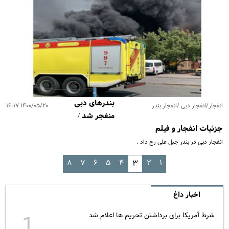
بندرهای دبی
انفجار/انفجار دبی /انفجار بندر
۱۴۰۰/۰۵/۲۰ ۱۶:۱۷
منفجر شد /
جزئیات انفجار و فیلم
انفجار دبی در بندر جبل علی رخ داد .
۸
۷
۶
۵
۴
۲
۱
۳
اخبار داغ
شرط آمریکا برای برداشتن تحریم ها اعلام شد
1