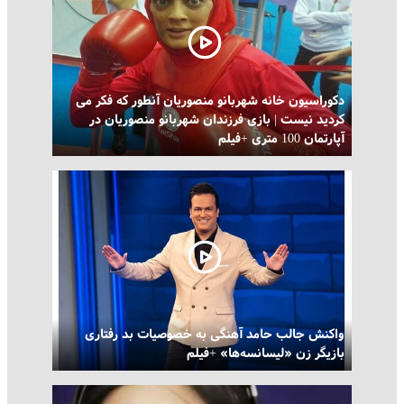
دکوراسیون خانه شهربانو منصوریان آنطور که فکر می
کردید نیست | بازی فرزندان شهربانو منصوریان در
آپارتمان 100 متری +فیلم
واکنش جالب حامد آهنگی به خصوصیات بد رفتاری
بازیگر زن «لیسانسه‌ها» +فیلم