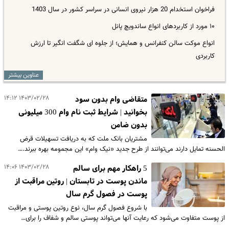
فراخوان استخدام 20 هزار نیروی انسانی در سراسر کشور در سال 1403
۱۰ مورد از کاربردهای انواع ساندویچ پانل
انواع موکت سالن کنفرانس و همایش؛ از جلوه ای شگفت انگیر تا ارزش
کاربردی
عناوین بیشتر
۱۴۰۳/۰۲/۲۸ ۱۴:۱۲
متقاضی وام بدون سود
بخوانید | شرایط ثبت نام وام 300 میلیونی
بدون ضامن
مشتریان بانک ملت که به دریافت تسهیلات قرض
الحسنه تمایل دارند می‌توانند از طرح جدید «نیک وام» این مجمومه بهره ببرند.…
۱۴۰۳/۰۲/۲۸ ۱۴:۰۶
5 راهکار مهم برای سالم
ماندن پوست در تابستان | روتین مراقبت از
پوست در فصول گرم سال
با شروع فصول گرم سال، نوع روتین پوستی و مراقبت
از پوست متفاوت می‌شود که رعایت آنها می‌تواند پوستی سالم و شفاف را برای…