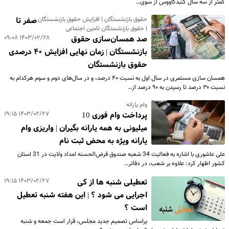
کمتر از سه سال گنبدکاووس از سوی…
حقوق بازنشستگان | افزایش حقوق بازنشستگان
صفر تا
| حقوق بازنشستگان تامین اجتماعی
۱۴۰۳/۰۲/۲۸ ۰۹:۰۸
صد همسان‌سازی حقوق
بازنشستگان | زمان نهایی افزایش ۴۰ درصدی
حقوق بازنشستگان
همسان سازی مستمری در سال اول به نسبت ۴۰ درصد، و در سال‌های دوم و سوم هرکدام به
نسبت ۳۰ درصد تا رسیدن به ۹۰ درصد از…
وام یارانه
۱۴۰۳/۰۲/۲۷ ۱۹:۱۵
پرداخت وام فوری 10
میلیونی به همه یارانه بگیران | واریزی وام
یارانه ویژه به محض ثبت نام
علی عاشوری با اشاره به فعالیت 34 شعبه صندوق قرض‌الحسنه امداد ولایت در 31 استان
کشور اظهار کرد: علاوه بر شعب، در دفاتر…
۱۴۰۳/۰۲/۲۷ ۱۹:۱۵
تعطیلی شنبه ها از کی
اجرایی می شود ؟ | این هفته شنبه تعطیل
است ؟
براساس تصمیم جدید مجلس، قرار است جمعه و شنبه