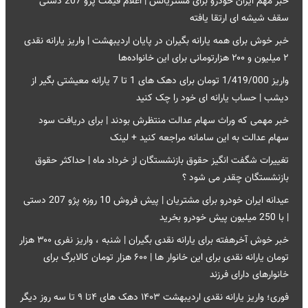
خبر مهم ایران خودرو برای مشتریانش | اعلام قیمت پژو 207 دستی
سقف شیشه ای ارتقا یافته
خبر خوش برای همه یارانه بگیران در پایان اردیبهشت | واریز یارانه نقدی
۲ میلیون و ۲۰۰ هزارتومانی برای این خانواده‌ها
واریز 1/419/000 تومان برای دهک های 1 تا 7 یارانه معیشتی بگیر از
دیشب | حساب یارانه ای خود را چک کنید
خبر مهمی که وراث سهام عدالت منتظرش بودند | برای دریافت سود
سهام عدالت به این سامانه مراجعه کنید + لینک
تغییرات شگفت انگیز حقوق بازنشستگان از خرداد ماه | حداکثر حقوق
بازنشستگان چقدر می شود ؟
عیدانه ایران خودرو برای مشتریان | پیش فروش 10 روزه پژو 207 دستی
| با 250 میلیون پیش خودرو بخرید
خبر خوش آخرهفته برای یارانه نقدی بگیران | شنبه ، واریز نفری ۳۰۰ هزار
تومان یارانه نقدی برای این خانوار ها | ۶۰۰ هزار تومان کالابرگ برای
خانوارهای دارای فرزند
فوری؛ واریز یارانه نقدی اردیبهشت ۱۴۰۳ دهک های ۴تا ۹ تا سه روز دیگر