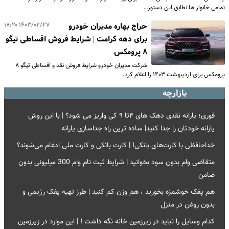
تمامی خانوار ها نطابق این دستور…
۱۴۰۳/۰۲/۲۷ ۱۸:۲۰
حراج بهاره مدیران خودرو
برای دهه کرامت | شرایط فروش اقساطی تیگو
۸ پرومکس
شرکت مدیران خودرو شرایط فروش نقد و اقساطی تیگو ۸
پرومکس برای اردیبهشت ۱۴۰۳ را اعلام کرد.
بازارچه
فوری؛ یارانه نقدی دهک های ۴تا ۹ کی واریز می شود؟ | با این روش
یارانه خودتان را جدا کنید| ساده ترین راه جداسازی یارانه
خداحافظی با کارت‌های بانکی! | کارت بانکی و کارت ملی ادغام می‌شوند؟
متقاضی وام بدون سود بخوانید | شرایط ثبت نام وام 300 میلیونی بدون
ضامن
هم پفک خوشمزه بخورید ، هم وزن کم کنید | طرز تهیه پفک رژیمی و
بدون روغن در منزل
کدام وسایل را نباید در زیرزمین خانه‌ نگه داشت ! | این موارد در زیرزمین