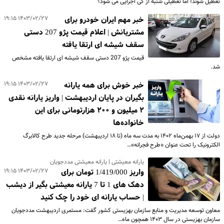
تعطیل شوند؛ اما تعطیلی شنبه از کی اجرایی می شود؟
۱۴۰۳/۰۲/۲۷ ۱۹:۱۵
خبر مهم ایران خودرو برای
مشتریانش | اعلام قیمت پژو 207 دستی
سقف شیشه ای ارتقا یافته
قیمت پژو 207 دستی سقف شیشه ای ارتقا یافته مشخص
شد.
۱۴۰۳/۰۲/۲۷ ۱۹:۱۵
خبر خوش برای همه یارانه
بگیران در پایان اردیبهشت | واریز یارانه نقدی
۲ میلیون و ۲۰۰ هزارتومانی برای این
خانواده‌ها
دولت از ۱۷ بهمن‌ماه ۱۴۰۲ به مدت سه ماه (تا ۱۸ اردیبهشت) مرحله جدید طرح کالابرگ
الکترونیک را تحت عنوان «طرح فجرانه»…
یارانه معیشتی | یارانه معیشتی مددجویان
۱۴۰۳/۰۲/۲۷ ۱۹:۱۵
واریز 1/419/000 تومان برای
دهک های 1 تا 7 یارانه معیشتی بگیر از دیشب
| حساب یارانه ای خود را چک کنید
معاون توسعه مدیریت و منابع سازمان بهزیستی کشور گفت: مستمری اردیبهشت مددجویان
سازمان بهزیستی در سال ۱۴۰۳ همچون ماه…