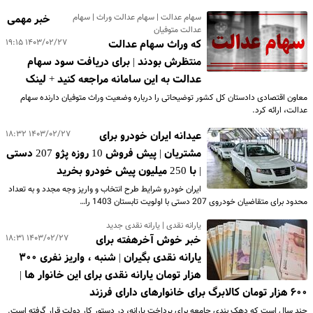
سهام عدالت | سهام عدالت وراث | سهام
خبر مهمی
عدالت متوفیان
۱۴۰۳/۰۲/۲۷ ۱۹:۱۵
که وراث سهام عدالت
منتظرش بودند | برای دریافت سود سهام
عدالت به این سامانه مراجعه کنید + لینک
معاون اقتصادی دادستان کل کشور توضیحاتی را درباره وضعیت وراث متوفیان دارنده سهام
عدالت، ارائه کرد.
۱۴۰۳/۰۲/۲۷ ۱۸:۳۲
عیدانه ایران خودرو برای
مشتریان | پیش فروش 10 روزه پژو 207 دستی
| با 250 میلیون پیش خودرو بخرید
ایران خودرو شرایط طرح انتخاب و واریز وجه مجدد و به تعداد
محدود برای متقاضیان خودروی 207 دستی با اولویت تابستان 1403 را…
یارانه نقدی | یارانه نقدی جدید
۱۴۰۳/۰۲/۲۷ ۱۸:۳۱
خبر خوش آخرهفته برای
یارانه نقدی بگیران | شنبه ، واریز نفری ۳۰۰
هزار تومان یارانه نقدی برای این خانوار ها |
۶۰۰ هزار تومان کالابرگ برای خانوارهای دارای فرزند
چند سال است که دهک بندی جامعه برای پرداخت یارانه، در دستور کار دولت قرار گرفته است.