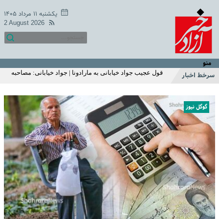
سرپرستان خانوارها عجله کنید | ثبت نام یارانه نقدی 1میلیون
تومانی از این ماه | استعلام یارانه با موبایل
یکشنبه ۱۱ مرداد ۱۴۰۵
2 August 2026
خبر غافلگیر کننده یارانه ای دولت برای مردم با طرح جدید |
افزایش مبلغ یارانه نقدی به 620/000 تومان | ثبت‌نام برای
یارانه ۱ میلیون تومانی فجرانه
قول عجیب جواد خیابانی به مارادونا | جواد خیابانی: مصاحبه
مارادونا بعد از مرگ من منتشر می‌شود +فیلم
منو
عکس منوچهر هادی از لشکر فامیلا | سلفی خاص منوچهر هادی
سرخط اخبار
از مراسم سالگرد پدرش +عکس
پاسخ جالب نعیمه نظام دوست به سئوالی درباره ازدواج | نعیمه
نظام‌دوست، مهران مدیری را از خنده روده‌بُر کرد +فیلم
گوگل نیوز
بهاره رهنما رفت آمریکا | سوژه شدن استایل جنجالی بهاره
رهنما در آمریکا +عکس
میزان مبلغ جدید افزایش حقوق بازنشستگان تامین اجتماعی |
افزایش حقوق بازنشستگان در دو سطح و مبلغ متفاوت +
جزییات
اگر زیاد می خوابید حتما بخوانید | ۱۱ بلای مرگبار خواب زیاد که
شما از آن بی‌خبر بودید