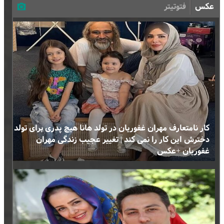
عکس
فتوتیتر
کار نامتعارف مهران غفوریان در تولد هانا هیچ پدری برای تولد
دخترش این کار را نمی کند | تغییر عجیب زندگی مهران
غفوریان +عکس