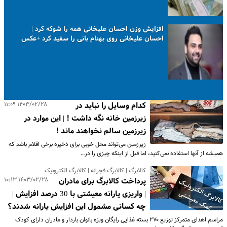
افزایش وزن احسان علیخانی همه را شوکه کرد |
احسان علیخانی روی بهنام بانی را سفید کرد +عکس
۱۴۰۳/۰۲/۲۸ ۱۱:۰۹
کدام وسایل را نباید در
زیرزمین خانه‌ نگه داشت ! | این موارد در
زیرزمین سالم نخواهند ماند !
زیرزمین می‌تواند محل خوبی برای ذخیره برخی اقلام باشد که
همیشه از آنها استفاده نمی‌کنید، اما قبل از اینکه چیزی را در…
کالابرگ | کالابرگ فجرانه | کالابرگ الکترونیک
۱۴۰۳/۰۲/۲۸ ۱۰:۱۳
پرداخت کالابرگ برای مادران
| واریزی یارانه معیشتی با 30 درصد افزایش |
چه کسانی مشمول این افزایش یارانه شدند؟
مراسم اهدای متمرکز توزیع ۲۷۰ بسته غذایی رایگان ویژه بانوان باردار و مادران دارای کودک