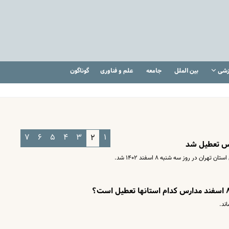
زشی
بین الملل
جامعه
علم و فناوری
گوناگون
۷
۶
۵
۴
۳
۱
۲
رس تعطیل شد
 در روز سه شنبه ۸ اسفند ۱۴۰۲ شد.
ند.