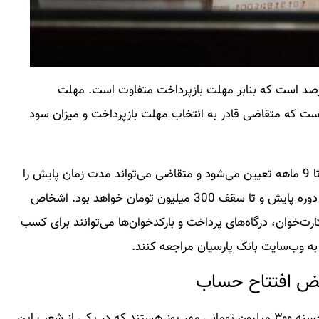
ارش کاماپرس نرخ سود تسهیلات 12، 18 و 23 درصد است که بنابر مهلت بازپرداخت متفاوت است. مهلت
هانه و یک‌جا است که متقاضی قادر به انتخاب مهلت بازپرداخت و میزان سود
مبلغ این تسهیلات برا اساس پایش حساب تعیین یک تا 9 ماهه تعیین می‌شود و متقاضی می‌تواند مدت زمان پایش را
انتخاب کند. اعتبار تسهیلات تا 4 برابر رسوب منابع طی دوره پایش و تا سقف 300 میلیون تومان خواهد بود. اشخاص
ت‌خوان، درگاه‌های پرداخت و بارکدخوان‌ها می‌توانند برای کسب
به وب‌سایت بانک پارسیان مراجعه کنند.
به نقل از رده، افرادی واجد شرایط دریافت وام قرض الحسنه ۳۰۰ میلیون تومانی مهر پوز هستند که در یکی از شعب این