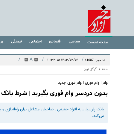
سیاسی
اقتصادی
اجتماعی
فرهنگی
ور
صفحه نخست
/
A
/
/
۱۴۰۳/۰۲/۰۶ ۱۱:۳۲:۰۵
کد خبر : 41607
خانه
گوگل نیوز
وام | وام فوری | وام فوری جدبد
بدون دردسر وام فوری بگیرید | شرط بانک پارسیان
می‌کند.