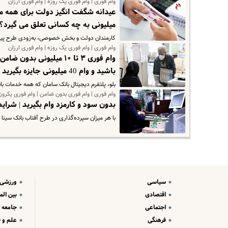
وام فوری | وام فوری یک روزه | وام فوری ارزان
میلیونی به چه کسانی تعلق می گیرد؟
کارمندان دولت و بخش خصوصی، به‌زودی طرح پیش‌خرید لوازم م
وام فوری | وام فوری یک روزه | وام فوری ارزان
وام فوری ۳ تا ۱۰ میلیون
باشید و وام 40 میلیونی جایزه بگیرید
بلو، پلتفرم دیجیتال بانک سامان که همه‌ خدمات بان
وام فوری | وام فوری بدون ضامن | وام فوری یکروز
بدون سود و کارمزد وام بگیرید | شرایط دریاف
با هر میزان سپرده‌گذاری در طرح آفتاب بانک سینا
سیاسی
ورزشی
اقتصادی
بین الم
اجتماعی
جامعه
فرهنگی
علم و ف