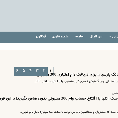
زشی
بین الملل
جامعه
علم و فناوری
گوناگون
۶
۵
۴
۳
۲
۱
رسیان برای دریافت وام اعتباری 300 میلیونی
ه‌اندازی و یا گسترش کسب‌وکار بسته نوید را با اعتبار حداکثر 300…
ضامن
متقاضیان وام فوری این خبر برای شماست | تنها با افتتاح حساب وام 300 میلیونی بدون ضامن بگیرید| با ای
ن است که مشتریان و متقاضیان وام می توانند تا سقف سه میلیارد ریال وام قرض…