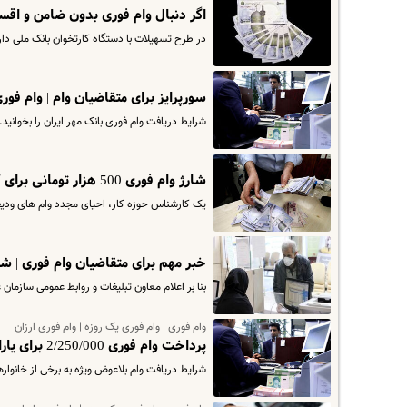
اگر دنبال وام فوری بدون ضامن و اقساط کم هستید ، ب
در طرح تسهیلات با دستگاه کارتخوان بانک ملی دار
سورپرایز برای متقاضیان وام | وام فوری 500 میلیونی با 6 ماه ت
شرایط دریافت وام فوری بانک مهر ایران را بخوانید.
شارژ وام فوری 500 هزار تومانی برای کارگران | شرایط وام ودیعه مسکن ارزان قیمت برای کارگران مستاجر
یک کارشناس حوزه کار، احیای مجدد وام های ودیعه
خبر مهم برای متقاضیان وام فوری | شرایط پرداخت وام ۱۵۰ میلیونی ارزا
بنا بر اعلام معاون تبلیغات و روابط عمومی سازمان عقیدتی، سیاسی و انتظام
وام فوری | وام فوری یک روزه | وام فوری ارزان
پرداخت وام فوری 2/250/000 برای یارانه بگیران | با این کد دستوری برای ثبت نام وام بلاعوض اقدام کنید
شرایط دریافت وام بلاعوض ویژه به برخی از خانوار