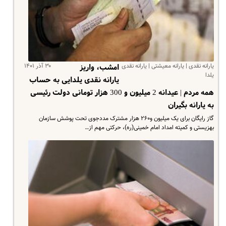
یارانه نقدی | یارانه معیشتی | یارانه نقدی
۳۰ آذر ۱۴۰۱
امشب، واریز
یلدا
یارانه نقدی یلدایی به حساب
همه مردم | عیدانه 2 میلیون و 300 هزار تومانی دولت رئیسی
به یارانه بگیران
گاز رایگان برای یک میلیون و۲۶۰ هزار مشترک مددجوی تحت پوشش سازمان
بهزیستی و کمیته امداد امام خمینی(ره)، حرکتی مهم از…