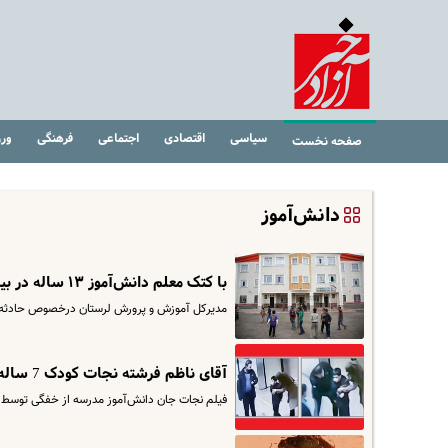
سیاسی
اقتصادی
اجتماعی
فرهنگی
ور
صفحه نخست
دانش‌آموز
با کتک معلم دانش‌آموز ۱۳ ساله در بیمارستان بستری شد | ریش‌سفیدان برای وساطت کاری ازپیش نبردند
مدیرکل آموزش و پرورش لرستان درخصوص حادثه 
آقای ناظم فرشته نجات کودک 7 ساله شد | وایرال شدن فیلم نجات پسربچه کلاس اولی + عکس
فیلم نجات جان دانش‌آموز مدرسه از خفگی توسط آ