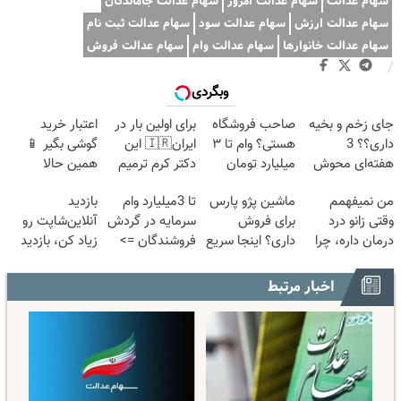
سهام عدالت
سهام عدالت امروز
سهام عدالت جاماندگان
سهام عدالت ارزش
سهام عدالت سود
سهام عدالت ثبت نام
سهام عدالت خانوارها
سهام عدالت وام
سهام عدالت فروش
/
وبگردی
جای زخم و بخیه
صاحب فروشگاه
برای اولین بار در
اعتبار خرید
داری؟؟ 3
هستی؟ وام تا ۳
ایران🇮🇷 این
گوشی بگیر 📱
هفته‌ای محوش
میلیارد تومان
دکتر کرم ترمیم
همین حالا
کن!
بگیر
کننده 23 روزه
درخواست اعتبار
من نمیفهمم
ماشین پژو پارس
تا 3میلیارد وام
بازدید
ساخت!
بده 🎯
وقتی زانو درد
برای فروش
سرمایه در گردش
آنلاین‌شاپت رو
درمان داره، چرا
داری؟ اینجا سریع
فروشندگان =>
زیاد کن، بازدید
دردش رو داری
بفروشش
فروشگاهت رو
بالاتر = درآمد
تحمل میکنی؟❗
ثبت کن
بیشتر
اخبار مرتبط