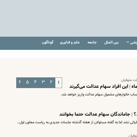
زشی
بین الملل
جامعه
علم و فناوری
گوناگون
لت متوفیان
۶
۵
۴
۳
۲
۱
ه | این افراد سهام عدالت می‌گیرند
ساب خانوارهای مشمول سهام عدالت واریز خواهد شد.
 | جاماندگان سهام عدالت حتما بخوانند
یاتی نشد اما به گفته مسئولان از هفته گذشته جلسات جدیدی به ریاست معاون اول…
وفیان