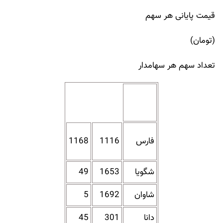
قیمت پایانی هر سهم
(تومان)
تعداد سهم هر سهامدار
فارس
1116
1168
شگویا
1653
49
شاوان
1692
5
دانا
301
45