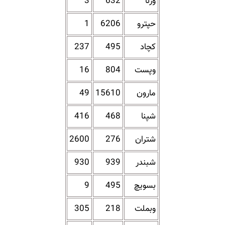
ورنا
632
3
حپترو
6206
1
کچاد
495
237
وپست
804
16
مارون
15610
49
شپنا
468
416
شتران
276
2600
شبندر
939
930
بسویچ
495
9
وبملت
218
305