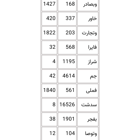
وبصادر
168
1427
خاور
337
420
وتجارت
203
1822
فایرا
568
32
شراز
1195
4
جم
4614
42
فملی
561
1840
سدشت
16526
8
بفجر
1901
38
وتوصا
104
12