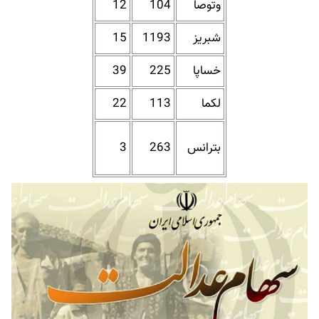
وتوصا
104
12
شبریز
1193
15
خساپا
225
39
لکما
113
22
بترانس
263
3