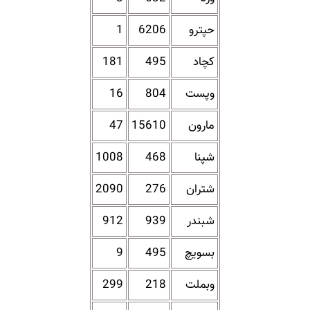
حپترو
6206
1
کچاد
495
181
وپست
804
16
مارون
15610
47
شپنا
468
1008
شتران
276
2090
شبندر
939
912
بسویچ
495
9
وبملت
218
299