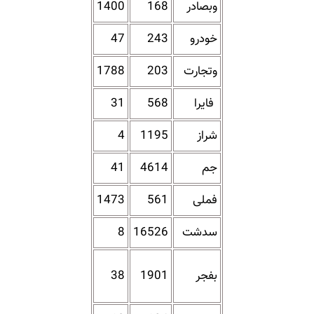
وبصادر
168
1400
خودرو
243
47
وتجارت
203
1788
فایرا
568
31
شراز
1195
4
جم
4614
41
فملی
561
1473
سدشت
16526
8
بفجر
1901
38