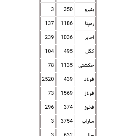
بنیرو
350
3
رمپنا
1186
137
اخابر
1036
239
کگل
495
104
حکشتی‌
1135
78
فولاد
439
2520
فولاژ
1569
73
فخوز
374
296
ساراب
3754
3
ورنا
632
3