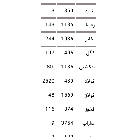
بنیرو
350
3
رمپنا
1186
143
اخابر
1036
244
کگل
495
107
حکشتی‌
1135
80
فولاد
439
2520
فولاژ
1569
48
فخوز
374
116
ساراب
3754
9