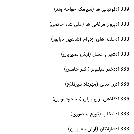
1389:فوتبالی ها (سیامک خواجه وند)
1388:پرواز مرغابی ها (علی شاه حاتمی)
1388:حلقه های ازدواج (شاهین باباپور)
1388:شیر و عسل (آرش معیریان)
1385:دختر میلیونر (اکبر خامین)
1385:زن بدلی (مهرداد میرفلاح)
1385:کلاهی برای باران (مسعود نوابی)
1383:انتخاب (تورج منصوری)
1383:شارلاتان (آرش معیریان)