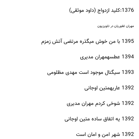
1376:کلید ازدواج (داود موثقی)
مهران غفوریان در تلویزیون
1395 با من خوش میگذره مرتضی آتش زمزم
1394 عطسهمهران مدیری
1393 سیگنال موجود است مهدی مظلومی
1392 عاریهمتین اوجانی
1392 شوخی کردم مهران مدیری
1392 یه اتفاق ساده متین اوجانی
1392 شهر امن و امان است