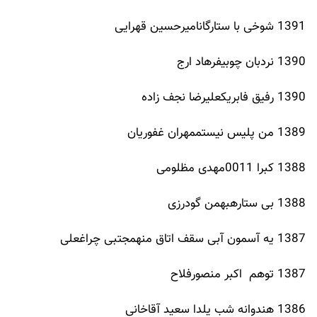
1391 شوخی با ستارگانامیرحسین قهرایی
1390 نردبان چوبیفرهاد ارج
1390 رفیق فابریکعلیرضا نجف زاده
1389 من پلیس نیستممهران غفوریان
1388 کبرا 0011مهدی مظلومی
1388 بی ستارهبهمن گودرزی
1387 یه آسمون آبی سقف اتاق منهمجتبی چراغعلی
1387 توهم اکبر منصورفلاح
1386 هندوانه شب یلدا سعید آقاخانی