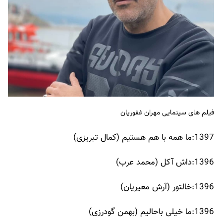
فیلم های سینمایی مهران غفوریان
1397:ما همه با هم هستیم (کمال تبریزی)
1396:داش آکل (محمد عرب)
1396:خالتور (آرش معیریان)
1396:ما خیلی باحالیم (بهمن گودرزی)