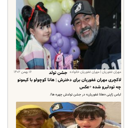
مهران غفوریان | مهران غفوریان خانواده
۱۶ بهمن ۱۴۰۲
جشن تولد
لاکچری مهران غفوریان برای دخترش | هانا کوچولو با کیمونو
چه تودلبرو شده +عکس
لباس ژاپنی «هانا غفوریان» در جشن تولدش چهره ها/