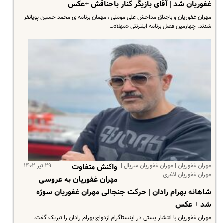
غفوریان شد | آقای بازیگر کنار باجناقش +عکس
مهران غفوریان و باجناق مداحش علی مومنی ، مهمان برنامه ی محمد حسین پویانفر
شدند. چهارمین فصل برنامه اینترنتی «مهلا»…
مهران غفوریان | مهران غفوریان سریال |
۲۹ تیر ۱۴۰۲
واکنش متفاوت
مهران غفوریان لاغری
مهران غفوریان به عروسی
شاهانه بهرام رادان | حرکت جنجالی مهران غفوریان سوژه
شد + عکس
مهران غفوریان با انتشار پستی در اینستاگرام ازدواج بهرام رادان را تبریک گفت.