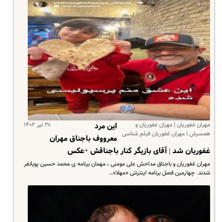
مهران غفوریان | مهران غفوریان و
۳۰ تیر ۱۴۰۲
این مرد
همسرش | مهران غفوریان فیلم شناسی
معرووف باجناق مهران
غفوریان شد | آقای بازیگر کنار باجناقش +عکس
مهران غفوریان و باجناق مداحش علی مومنی ، مهمان برنامه ی محمد حسین پویانفر
شدند. چهارمین فصل برنامه اینترنتی «مهلا»…