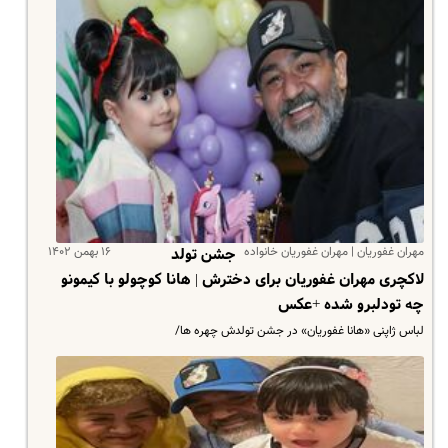
مهران غفوریان | مهران غفوریان خانواده
۱۶ بهمن ۱۴۰۲
جشن تولد
لاکچری مهران غفوریان برای دخترش | هانا کوچولو با کیمونو
چه تودلبرو شده +عکس
لباس ژاپنی «هانا غفوریان» در جشن تولدش چهره ها/