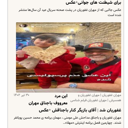
برای شیطنت های جوانی+عکس
عکس جالبی که از مهران غفوریان در پشت صحنه سریال عید آن سال‌ها منتشر
شده است
مهران غفوریان | مهران غفوریان و
۳۰ تیر ۱۴۰۲
این مرد
همسرش | مهران غفوریان فیلم شناسی
معرووف باجناق مهران
غفوریان شد | آقای بازیگر کنار باجناقش +عکس
مهران غفوریان و باجناق مداحش علی مومنی ، مهمان برنامه ی محمد حسین پویانفر
شدند. چهارمین فصل برنامه اینترنتی «مهلا»…