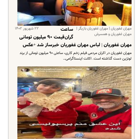
مهران غفوریان | مهران غفوریان بازیگر |
۲۲ شهریور ۱۴۰۲
ساعت
مهران غفوریان و همسرش
گران‌قیمت ٩٠ میلیون تومانى
مهران غفوریان | لباس مهران غفوریان خبرساز شد +عکس
مهران غفوریان در اکران مردمى فیلم زخم کارى، ساعتى ٩٠ میلیون تومانى از برند
لونژین دست گذاشته است. اکانت اینستاگرامی…