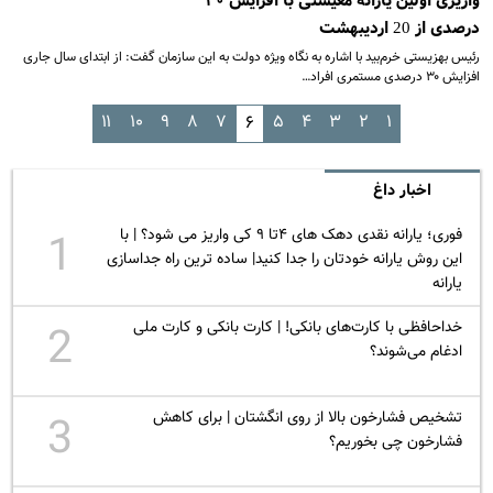
واریزی اولین یارانه معیشتی با افزایش ۳۰
درصدی از 20 اردیبهشت
رئیس بهزیستی خرم‌بید با اشاره به نگاه ویژه دولت به این سازمان گفت: از ابتدای سال جاری
افزایش ۳۰ درصدی مستمری افراد…
۱۱
۱۰
۹
۸
۷
۵
۴
۳
۲
۱
۶
اخبار داغ
فوری؛ یارانه نقدی دهک های ۴تا ۹ کی واریز می شود؟ | با
1
این روش یارانه خودتان را جدا کنید| ساده ترین راه جداسازی
یارانه
خداحافظی با کارت‌های بانکی! | کارت بانکی و کارت ملی
2
ادغام می‌شوند؟
تشخیص فشارخون بالا از روی انگشتان | برای کاهش
3
فشارخون چی بخوریم؟