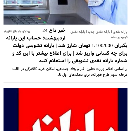
از مراسم سالگرد پدرش +عکس
پاسخ جالب نعیمه نظام دوست به سئوالی درباره ازدواج | نعیمه
نظام‌دوست، مهران مدیری را از خنده روده‌بُر کرد +فیلم
بهاره رهنما رفت آمریکا | سوژه شدن استایل جنجالی بهاره
خبر داغ 24
رهنما در آمریکا +عکس
یارانه نقدی | یارانه نقدی جدید | یارانه نقدی
۱۴۰۳/۰۲/۲۵ ۰۹:۴۷
فروردین ماه
اردیبهشت؛ حساب این یارانه
میزان مبلغ جدید افزایش حقوق بازنشستگان تامین اجتماعی |
افزایش حقوق بازنشستگان در دو سطح و مبلغ متفاوت +
بگیران 1/100/000 تومان شارژ شد | یارانه تشویقی دولت
جزییات
برای چه کسانی واریز شد | برای اطلاع بیشتر با این کد و
اگر زیاد می خوابید حتما بخوانید | ۱۱ بلای مرگبار خواب زیاد که
شما از آن بی‌خبر بودید
شماره یارانه نقدی تشویقی را استعلام کنید
بر اساس اعلام وزارت تعاون، کار و رفاه اجتماعی، امکان خرید کالابرگی در قالب
مرحله سوم طرح فجرانه، برای دهک‌های اول تا…