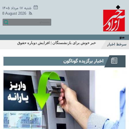
میزان مبلغ جدید افزایش حقوق بازنشستگان تامین اجتماعی |
افزایش حقوق بازنشستگان در دو سطح و مبلغ متفاوت +
شنبه ۱۷ مرداد ۱۴۰۵
جزییات
8 August 2026
اگر زیاد می خوابید حتما بخوانید | ۱۱ بلای مرگبار خواب زیاد که
شما از آن بی‌خبر بودید
خبر خوش یکشنبه 18 اردیبهشت سازمان تامین اجتماعی | زمان
متناسب سازی حقوق بازنشستگان و مستمری بگیران اعلام شد
منو
| واریز 2/200/000 تومان اضافه به حقوق بازنشستگان
خبر خوش برای بازنشستگان | افزایش دوباره حقوق
سرخط اخبار
بازنشستگان در خرداد ماه
استارت واریز یارانه نقدی با تغییرات اضافه 1 میلیونی برای این
اخبار برگزیده گوناگون
خانوارها | واریز یارانه نقدی مرحله ای شد | استعلام آخرین
وضعیت دهک بندی و مبلغ یارانه با کدملی
شارژ 2/200/000 تومانی حساب یارانه نقدی خانوار تک فرزند با
این شرط | استارت واریز یارانه نقدی اردیبهشت ماه از این
هفته | این خانوارها این ماه یارانه اضافی می گیرند
سرپرستان خانوارها عجله کنید | ثبت نام یارانه نقدی 1میلیون
تومانی از این ماه | استعلام یارانه با موبایل
خبر غافلگیر کننده یارانه ای دولت برای مردم با طرح جدید |
افزایش مبلغ یارانه نقدی به 620/000 تومان | ثبت‌نام برای
یارانه ۱ میلیون تومانی فجرانه
قول عجیب جواد خیابانی به مارادونا | جواد خیابانی: مصاحبه
مارادونا بعد از مرگ من منتشر می‌شود +فیلم
عکس منوچهر هادی از لشکر فامیلا | سلفی خاص منوچهر هادی