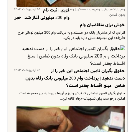
وام 200 میلیونی | وام ودیعه مسکن | وام
۱۵ اردیبهشت ۱۴۰۳
فوری | ثبت نام
بدون ضامن
وام 200 میلیونی آغاز شد | خبر
خوش برای متقاضیان وام
افرادی که از مشتریان بانک دی هستند و به دریافت وام 200 میلیون تومانی طرح
«فرزانه» این مجموعه تمایل دارند باید در یکی…
۰۹ اردیبهشت ۱۴۰۳
حقوق بگیران تامین اجتماعی این خبر را از
دست ندهید | پرداخت وام 200 میلیونی بانک رفاه بدون
ضامن | مبلغ اقساط چقدر است؟
حقوق بگیران تامین اجتماعی که فیش واریزی آن‌ها مربوط به این مجموعه است
امکان درخواست برای تسهیلات «رفاه کالا» این…