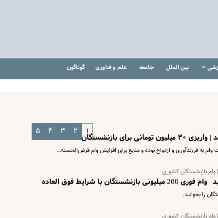
زشی
بین الملل
جامعه
علم و فناوری
گوناگون
۵
۴
۳
۲
۱
خت وام به فرزندآوری و ازدواج بوده و منابع برای افزایش وام قرض‌الحسنه…
| وام بازنشستگان کشوری
گان با شرایط فوق العاده
ان را بخوانید.
| وام بازنشستگان کشوری