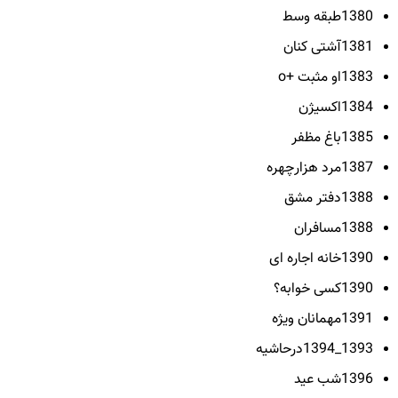
1380طبقه وسط
1381آشتی کنان
1383او مثبت +o
1384اکسیژن
1385باغ مظفر
1387مرد هزارچهره
1388دفتر مشق
1388مسافران
1390خانه اجاره ای
1390کسی خوابه؟
1391مهمانان ویژه
1393_1394درحاشیه
1396شب عید