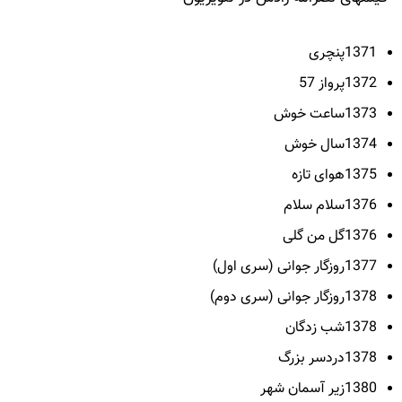
1371پنچری
1372پرواز 57
1373ساعت خوش
1374سال خوش
1375هوای تازه
1376سلام سلام
1376گل من گلی
1377روزگار جوانی (سری اول)
1378روزگار جوانی (سری دوم)
1378شب زدگان
1378دردسر بزرگ
1380زیر آسمان شهر