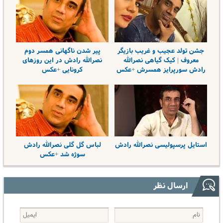
جشن تولد عجیب و غریب بازیگر
پیر شدن ناگهانی همسر دوم
معروف | کیک گیاهی نصرالله
نصرالله رادش در این روزهای
رادش سورپرایز همسرش +عکس
کرونایی +عکس
استایل پرسپولیسی نصرالله رادش
لباس گل گلی نصرالله رادش
سوژه شد +عکس
ارسال نظر