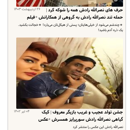
۲۶ اردیبهشت ۱۴۰۳
حرف های نصرالله رادش همه را شوکه کرد |
‌حمله تند نصرالله رادش به گروهی از همکارانش +فیلم
🔹چندشم می‌شود از خیلی‌هایتان؛ پستی از هیکل‌تان می‌بارد! 🔹خجالت بکشید.
یک ذره آدم باشید!
۰۴ تیر ۱۴۰۲
جشن تولد عجیب و غریب بازیگر معروف | کیک
گیاهی نصرالله رادش سورپرایز همسرش +عکس
نصرالله رادش این عکس را منتشر کرد