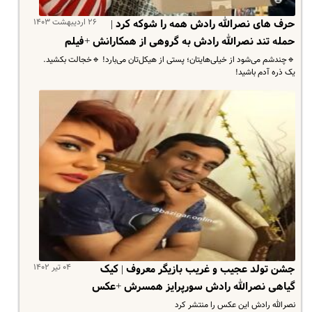
۲۶ اردیبهشت ۱۴۰۳
حرف های نصرالله رادش همه را شوکه کرد |
‌حمله تند نصرالله رادش به گروهی از همکارانش +فیلم
🔹چندشم می‌شود از خیلی‌هایتان؛ پستی از هیکل‌تان می‌بارد! 🔹خجالت بکشید.
یک ذره آدم باشید!
۰۴ تیر ۱۴۰۲
جشن تولد عجیب و غریب بازیگر معروف | کیک
گیاهی نصرالله رادش سورپرایز همسرش +عکس
نصرالله رادش این عکس را منتشر کرد