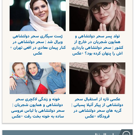
تولد پسر سحر دولتشاهی و
ژست سیگاری سحر دولتشاهی
همایون شجریان در خارج از
ویرال شد | سحر دولتشاهی در
کشور | سحر دولتشاهی بارداری
کنار پیمان معادی در افعی تهران +
اش را پنهان کرده بود؟ +عکس
عکس
عکسی تازه از استقبال سحر
خونه و زندگی لاکچری سحر
دولتشاهی از پیکر آتیلا پسیانی |
دولتشاهی و همایون شجریان |
گریه های سحر دولتشاهی در
سحر دولتشاهی با لباس عروسی
فرودگاه +عکس
ساده به خونه بخت رفت +عکس