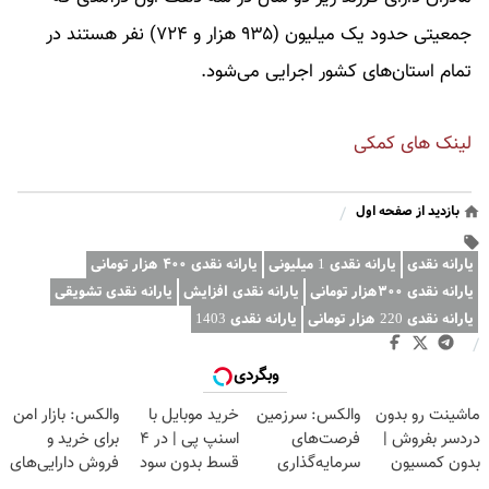
جمعیتی حدود یک میلیون (۹۳۵ هزار و ۷۲۴) نفر هستند در
تمام استان‌های کشور اجرایی می‌شود.
لینک های کمکی
بازدید از صفحه اول
/
یارانه نقدی
یارانه نقدی 1 میلیونی
یارانه نقدی ۴۰۰ هزار تومانی
یارانه نقدی ۳۰۰هزار تومانی
یارانه نقدی افزایش
یارانه نقدی تشویقی
یارانه نقدی 220 هزار تومانی
یارانه نقدی 1403
/
وبگردی
ماشینت رو بدون
والکس: سرزمین
خرید موبایل با
والکس: بازار امن
دردسر بفروش |
فرصت‌های
اسنپ پی | در ۴
برای خرید و
بدون کمسیون
سرمایه‌گذاری
قسط بدون سود
فروش دارایی‌های
😍
دیجیتال شما
و کارمزد!
دیجیتال