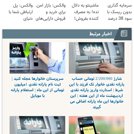
سرمایه گذاری
ماشینتو به دلال
والکس: بازار امن
والکس: پل
بدون ریسک با
نده! به مصرف
برای خرید و
ارتباطی شما با
سود 38 درصد
کننده بفروش!
فروش دارایی‌های
دنیای
سالانه📈
بدون پاسخ به
دیجیتال
سرمایه‌گذاری
یک تماس
دیجیتال
اخبار مرتبط
شارژ 2/200/000 تومانی حساب
سرپرستان خانوارها عجله کنید |
یارانه نقدی خانوار تک فرزند با این
ثبت نام یارانه نقدی 1میلیون
شرط | استارت واریز یارانه نقدی
تومانی از این ماه | استعلام یارانه
اردیبهشت ماه از این هفته | این
با موبایل
خانوارها این ماه یارانه اضافی می
گیرند