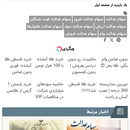
بازدید از صفحه اول
/
سهام عدالت
سهام عدالت امروز
سهام عدالت فوت شدگان
سهام عدالت ارزش
سهام عدالت سود
سهام عدالت خانوارها
سهام عدالت وام
سهام عدالت فروش
/
وبگردی
بدون ضامن وام
ماشینت رو بدون
خرید طلا آبشده
خرید قسطی طلا
بگیر، طلا بخر 😍
دردسر بفروش |
با 100 هزار تومن
آبشده، فوری
بدون کمسیون
بدون ضامن
😍
دوربین مداربسته
خرید طلا قسطی
حاشیه سودهای
خرید شمش 1
360 درجه | نصب
شد!!!!!!
میلیاردی شرکت
گرمی از طلاسی
آسان و راحت
در مناقصات VIP
با اشتراکات ایران
تندر
اخبار مرتبط