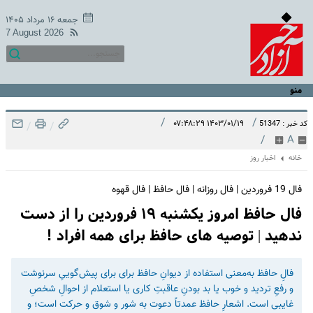
جمعه ۱۶ مرداد ۱۴۰۵
7 August 2026
منو
/
/
۱۴۰۳/۰۱/۱۹ ۰۷:۴۸:۲۹
کد خبر : 51347
/
/
/
A
خانه
اخبار روز
فال 19 فروردین | فال روزانه | فال حافظ | فال قهوه
فال حافظ امروز یکشنبه ۱۹ فروردین را از دست
ندهید | توصیه های حافظ برای همه افراد !
فالِ حافظ به‌معنی استفاده از دیوانِ حافظ برای برای پیش‌گوییِ سرنوشت
و رفعِ تردید و خوب یا بد بودنِ عاقبتِ کاری یا استعلام از احوالِ شخصِ
غایبی است. اشعارِ حافظ عمدتاً دعوت به شور و شوق و حرکت است؛ و