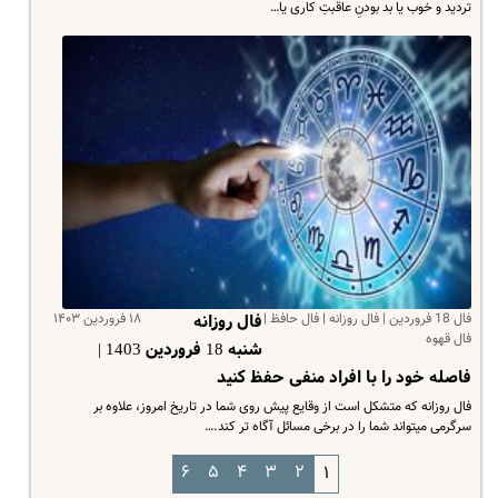
تردید و خوب یا بد بودنِ عاقبتِ کاری یا…
فال 18 فروردین | فال روزانه | فال حافظ |
۱۸ فروردین ۱۴۰۳
فال روزانه
فال قهوه
شنبه 18 فروردین 1403 |
فاصله خود را با افراد منفی حفظ کنید
فال روزانه که متشکل است از وقایع پیش روی شما در تاریخ امروز، علاوه بر
سرگرمی میتواند شما را در برخی مسائل آگاه تر کند.…
۶
۵
۴
۳
۲
۱