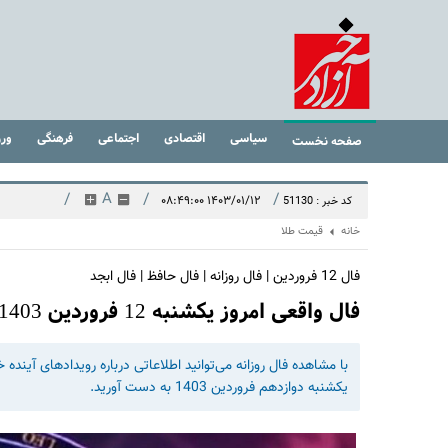
سیاسی
اقتصادی
اجتماعی
فرهنگی
ور
صفحه نخست
/
A
/
/
۱۴۰۳/۰۱/۱۲ ۰۸:۴۹:۰۰
کد خبر : 51130
خانه
قیمت طلا
فال 12 فروردین | فال روزانه | فال حافظ | فال ابجد
فال واقعی امروز یکشنبه 12 فروردین 1403 | یک خبر خوشحال‌کننده در راه است !
با مشاهده فال روزانه می‌توانید اطلاعاتی درباره رویدادهای آیند
یکشنبه دوازدهم فروردین 1403 به دست آورید.