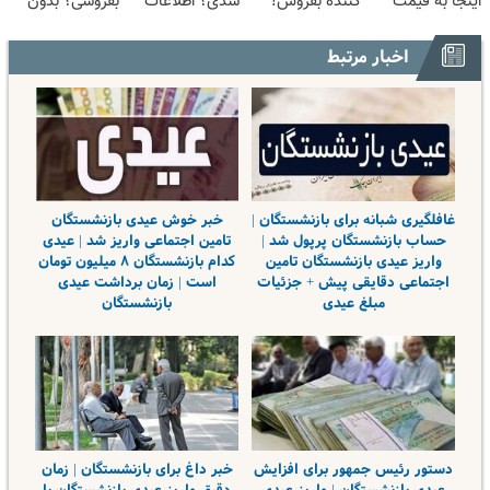
اینجا به قیمت
کننده بفروش!
شدی؟ اطلاعات
بفروشی؟ بدون
بفروش*فقط
بدون پاسخ به
ماشینت رو اینجا
کمیسیون
خریدار واقعی*
یک تماس
ثبت کن
اخبار مرتبط
غافلگیری شبانه برای بازنشستگان |
خبر خوش عیدی بازنشستگان
حساب بازنشستگان پرپول شد |
تامین اجتماعی واریز شد | عیدی
واریز عیدی بازنشستگان تامین
کدام بازنشستگان ۸ میلیون تومان
اجتماعی دقایقی پیش + جزئیات
است | زمان برداشت عیدی
مبلغ عیدی
بازنشستگان
دستور رئیس جمهور برای افزایش
خبر داغ برای بازنشستگان | زمان