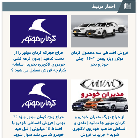
مکانیک
25% تخفیف
یک تماس
اخبار مرتبط
فروش اقساطی سه محصول کرمان
حراج فجرانه کرمان موتور را از
موتور ویژه بهمن ۱۴۰۲ | چکی
دست ندهید | بدون قرعه کشی
خودرو بخر
خودروی لاکچری بخرید | سامانه
یکپارچه فروش تعطیل می شود ؟
از حراج بزرگ مدیران خودرو و
حراج ویژه کرمان موتور ویژه 22
کرمان موتور جا نمانید | نقدی و
بهمن | فروش اقساطی خودرو با
اقساطی صاحب خودروی لاکچری
اقساط 10 میلیونی | قبل عید
شوید + جزییات فروش
خودرو شاسی بلند سوار شوید