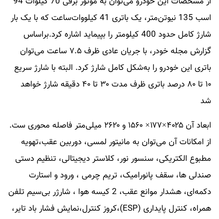
از مشخصات این خودرو می‌توان به موتور برقی 70 کیلوات 94
اسب 135 نیوتن‌متر، یک باتری 41 کیلووات‌ساعت که با یک بار
شارژ کامل حدود 400 کیلومتر را بپیماید اشاره کرد.براساس
گزارش مجله خودر، با جریان عادی ظرف ۷.۵ ساعت می‌توان
باتری این خودرو را به‌شکل کامل شارژ کرد. البته با شارژ سریع
۱۰ تا ۸۰ درصد باتری ظرف مدت ۳۰ تا ۴۰ دقیقه شارژ خواهد
شد
ابعاد آن ۴۰۲۵×۱۷۷× ۱۵۶۰ و ۲۶۲۰ میلی‌متر فاصله محوری ست.
از امکانات آن می‌توان به مانیتور لمسی، دوربین عقب،تهویه
مطبوع الکتریکی، سنسور نور، کلاستر دیجیتالی، تنظیم دستی
صندلی ها، سقف پانورامیک، تریم چرمی ، ورود و استارت
دکمه‌ای، هشدار موانع عقب، 2 کیسه هوا ، شارژر بی‌سیم تلفن
همراه، کنترل پایداری (ESP)،کروز کنترل،نمایش فشار باد تایر،