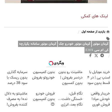
لینک های کمکی
بازدید از صفحه اول
/
کرمان موتور
کرمان موتور خودرو جک
کرمان موتور سامانه یکپارچه
کی ام سی E30X
/
وبگردی
خرید موبایل با
ماشینت رو بدون
بدون کمیسیون
سرمایه گذاری
اسنپ پی | در ۴
دردسر بفروش |
خودروتو بفروش
بدون ریسک با
قسط بدون سود
بدون کمسیون
سود 38 درصد
و کارمزد!
😍
سالانه📈
خریدار واقعی
نگاهِ قبل،
فروش خودرو
ماشینتو به دلال
خودش میاد!
خستگی داشت...
بدون کمیسیون
نده! به مصرف
فروش فوری
نگاهِ بعد، انرژی
😍
کننده بفروش!
ماشین در همراه
داره 🌸 بلفا با
بدون پاسخ به