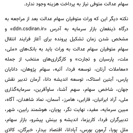
سهام عدالت متوفی نیاز به پرداخت هزینه وجود ندارد.
نکته دیگر این که وراث متوفیان سهام عدالت بعد از مراجعه به
درگاه ذینفعان بازار سرمایه به آدرس «ddn.csdiran.ir» و
مشخص شدن زمان تشکیل پرونده برای آغاز فرایند انتقال
سهام متوفیان سهام عدالت به وراث باید به بانک‌های «ملی،
ملت، پارسیان و تجارت» و کارگزاری‌های منتخب از جمله
«معاملات آرتان، توسعه فردا، آتیه، سهام پژوهان، دانایان
پارس، آبتین استاک، توسعه اندیشه دانا، آرمان تدبیر نقش
جهان، شاخص سهام، سهم آشنا، ساوآفرین، سرمایه‌گذاری
ملی، آراد ایرانیان، فارابی، هامرز، آسمان، نماد شاهدان، آگاه،
مبین سرمایه، مفید، نهایت نگر، پویان، هوشمند رابین، شهر،
تدبیرگران فردا، کاریزما، اندیشه و بینش پیشرو، بازار سهام،
ملل پویا، آرمون بورس، آپادانا، اقتصاد بیدار، خبرگان، کالای