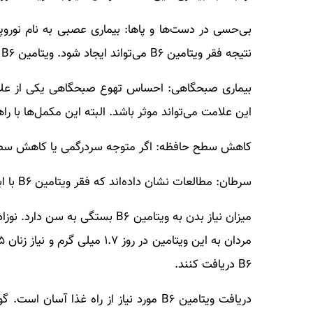
بی‌حسی در دست‌ها و پاها: بیماری عصبی به نام نور
نتیجه فقر ویتامین B۶ می‌تواند ایجاد شود. ویتامین B۶ و ویتامین B۱۲ برای بهبود عملکرد عصبی ضروری هستند.
این علامت می‌تواند موثر باشد. البته این مکمل‌ها با 
کاهش سطح حافظه: اگر متوجه سردرگمی یا کاهش سطح حافظه شدید، کمبو
سرطان: مطالعات نشان داده‌اند که فقر ویتامین B۶ با ابتلا به سرطان‌های سینه، پروستات، معده و مری ارتباط دارند.
B۶ دریافت کنند.
دریافت ویتامین B۶ مورد نیاز از راه غذ