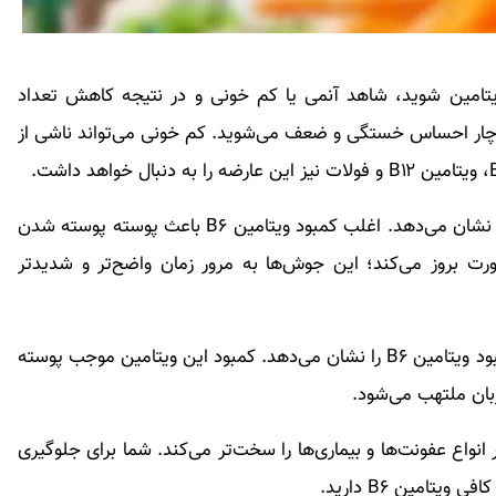
ار فقر این ویتامین شوید، شاهد آنمی یا کم خونی و در نتیجه کاهش تعداد
 دچار احساس خستگی و ضعف می‌شوید. کم خونی می‌تواند ناشی از
بثورات پوستی: فقر ویتامین B۶ خود را روی پوست شما نشان می‌دهد. اغلب کمبود ویتامین B۶ باعث پوسته پوسته شدن
 بروز می‌کند؛ این جوش‌ها به مرور زمان واضح‌تر و شدیدتر
خشکی لب‌ها: دهان جایگاه خوبی است که هر گونه کمبود ویتامین B۶ را نشان می‌دهد. کمبود این ویتامین موجب پوسته
بان ملتهب می‌شود.
 مقاومت شما در برابر انواع عفونت‌ها و بیماری‌ها را سخت‌تر می‌کند. شما برای جلوگیری
یتامین B۶ دارید.