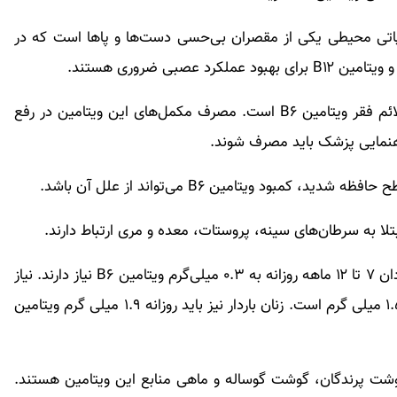
وپاتی محیطی یکی از مقصران بی‌حسی دست‌ها و پاها است که در
بیماری صبحگاهی: احساس تهوع صبحگاهی یکی از علائم فقر ویتامین B۶ است. مصرف مکمل‌های این ویتامین در رفع
راهنمایی پزشک باید مصرف شوند.
د ویتامین B۶ می‌تواند از علل آن باشد.
میزان نیاز بدن به ویتامین B۶ بستگی به سن دارد. نوزادان ۷ تا ۱۲ ماهه روزانه به ۰.۳ میلی‌گرم ویتامین B۶ نیاز دارند. نیاز
مردان به این ویتامین در روز ۱.۷ میلی گرم و نیاز زنان ۱.۵ میلی گرم است. زنان باردار نیز باید روزانه ۱.۹ میلی گرم ویتامین
ا آسان است. گوشت پرندگان، گوشت گوساله و ماهی منابع این ویتامین هستند.