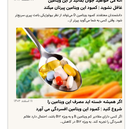
اگه می خواهید جوان بمانید از این ویتامین
غافل نشوید | کمبود این ویتامین پیرتان میکند
دانشمندان معتقدند کمبود ویتامین D می‌تواند از نظر بیولوژیکی باعث پیری سریع‌تر
شود. وقتی کسی به شما می‌گوید پیرتر از…
۱۱ اسفند ۱۴۰۲
اگر همیشه خسته اید مصرف این ویتامین را
شروع کنید | کمبود این ویتامین افسردگی می آورد
اگر کسی دارای مقادیر کم ویتامین B و به ویژه B۱۲ باشد، احتمال دارد علائم
افسردگی را تجربه کند. به ویژه B۱۲ در کاهش…