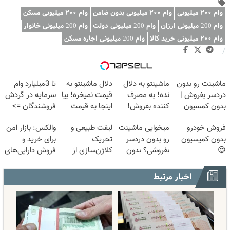
وام ۲۰۰ میلیونی
وام ۲۰۰ میلیونی بدون ضامن
وام ۲۰۰ میلیونی مسکن
وام 200 میلیونی ارزان
وام 200 میلیونی دولت
وام 200 میلیونی خانوار
وام ۲۰۰ میلیونی خرید کالا
وام 200 میلیونی اجاره مسکن
/
وبگردی
ماشینت رو بدون
ماشینتو به دلال
دلال ماشینتو به
تا 3میلیارد وام
دردسر بفروش |
نده! به مصرف
قیمت نمیخره! بیا
سرمایه در گردش
بدون کمسیون
کننده بفروش!
اینجا به قیمت
فروشندگان =>
😍
بدون پاسخ به
بفروش*فقط
فروشگاهت رو
فروش خودرو
میخوایی ماشینت
لیفت طبیعی و
والکس: بازار امن
یک تماس
خریدار واقعی*
ثبت کن
بدون کمیسیون
رو بدون دردسر
تحریک
برای خرید و
😍
بفروشی؟ بدون
کلاژن‌سازی از
فروش دارایی‌های
کمیسیون
داخل پوست با
دیجیتال
24ماه ماندگاری
اخبار مرتبط
✅ جوان شو