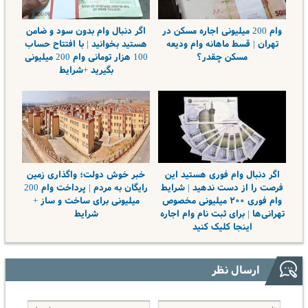
وام 200 میلیونی اجاره مسکن در
اگر دنبال وام بدون سود و ضامن
تهران | قسط ماهانه وام ودیعه
هستید بخوانید | با افتتاح حساب
مسکن چقدر؟
100 هزار تومانی وام 200 میلیونی
بگیرید +شرایط
اگر دنبال وام فوری هستید این
خبر خوش دولت؛ واگذاری زمین
فرصت را از دست ندهید | شرایط
رایگان به مردم | پرداخت وام 200
وام فوری ۲۰۰ میلیونی مخصوص
میلیونی برای ساخت و ساز +
تهرانی‌ها | برای ثبت نام وام اجاره
شرایط
اینجا کلیک کنید
ارسال نظر