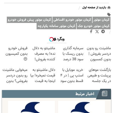
بازدید از صفحه اول
/
کرمان موتور
کرمان موتور خودرو اقساطی
کرمان موتور پیش فروش خودرو
کرمان موتور خودرو جک
کرمان موتور سامانه یکپارچه
/
وبگردی
ماشینت رو بدون
سرمایه گذاری
ماشینتو به دلال
فروش خودرو
دردسر بفروش |
بدون ریسک با
نده! به مصرف
بدون کمیسیون
بدون کمسیون
سود 38 درصد
کننده بفروش!
😍
😍
سالانه📈
بدون پاسخ به
بازگشت موهای
خرید موبایل با
دلال ماشینتو به
میخوایی ماشینت
یک تماس
پرپشت و طبیعی
اسنپ پی | در ۴
قیمت نمیخره! بیا
رو بدون دردسر
در یک جلسه
قسط بدون سود
اینجا به قیمت
بفروشی؟ بدون
و کارمزد!
بفروش*فقط
کمیسیون
خریدار واقعی*
اخبار مرتبط