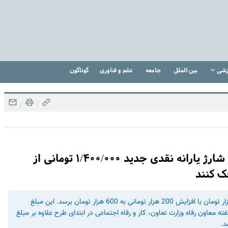
زشی
بین الملل
جامعه
علم و فناوری
گوناگون
/
/
خبر خوش اول صبحی درباره یارانه نقدی | شارژ یارانه نقدی جدید ۱/۴۰۰/۰۰۰ تومانی از
ک کنند
قرار است یارانه نقدی جدیدی بحساب ها واریز شود. مبلغ 400 هزار تومان با افزایش 200 هزار تومانی به 600 هزار تومان برسد. این مبلغ
ه معاون رفاه وزارت تعاون، کار و رفاه اجتماعی در ابتدای طرح علاوه بر مبلغ