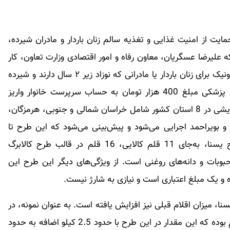
یت از امنیت غذایی و تغذیه سالم زنان باردار و مادران شیرده،
که علیرضا عسگریان، معاون رفاه و امور اقتصادی وزارت تعاون، کار
و رفاه اجتماعی گفته است: در قالب طرح کالابرگ الکترونیک برای زنان باردار یا مادرانی که نوزاد زیر ۲ سال دارند و شیرده
هستند، با هماهنگی وزارت بهداشت، درمان و آموزش پزشکی مبلغ 400 هزار تومان به حساب سرپرست خانوار واریز
می‌شود. روز سه‌شنبه 5 دی ماه این طرح به‌صورت آزمایشی در 8 استان کشور شامل خراسان شمالی و جنوبی، هرمزگان،
 و بویراحمد اجرایی می‌شود و پیش‌بینی می‌شود که این طرح تا
پایان دی ماه در سراسر کشور عملیاتی شود. در طرح یسنا، به‌جای 11 قلم کالایی، 16 قلم در قالب طرح کالابرگ
بوبات و دانه‌های روغنی است. از ویژگی‌های دیگر این طرح این
نا، میزان اقلام قبلی نیز افزایش یافته است. به عنوان نمونه، در
طرح کالابرگ مجموع وزن لبنیات حدود ۵ و نیم کیلوگرم بوده که این مقدار در این طرح با حدود 2.5 کیلو اضافه به حدود