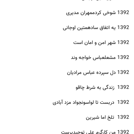
1392 شوخی کردممهران مدیری
1392 یه اتفاق سادهمتین اوجانی
1392 شهر امن و امان است
1392 مشعلعباس خواجه وند
1392 دل سپرده عباس مرادیان
1392 زندگی به شرط چاقو
1392 دربست تا لواسونجواد مزد آبادی
1392 تلخ اما شیرین
1392 من کارگرم علی توحیدپرست