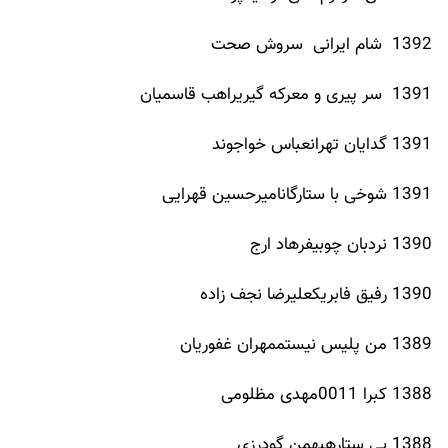
1392 شام ایرانی سروش صحت
1391 سر پیری و معرکه گیریراهب قاسمیان
1391 گدایان تهرانعباس خواجوند
1391 شوخی با ستارگانامیرحسین قهرایی
1390 نردبان چوبیفرهاد ارج
1390 رفیق فابریکعلیرضا نجف زاده
1389 من پلیس نیستممهران غفوریان
1388 کبرا 0011مهدی مظلومی
1388 بی ستارهبهمن گودرزی