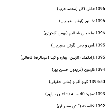
1396:داش آکل (محمد عرب)
1396:خالتور (آرش معیریان)
1396:ما خیلی باحالیم (بهمن گودرزی)
1395:آس و پاس (آرش معیریان)
1395:ارادتمند؛ نازنین، بهاره و تینا (عبدالرضا کاهانی)
1394:ناردون (فریدون حسن پور)
1394:50 کیلو آلبالو (مانی حقیقی)
1393:مجرد 40 ساله (شاهین باباپور)
1392:کالسکه (آرش معیریان)