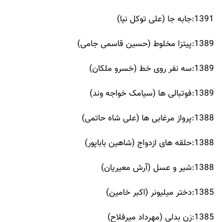
1391:جابه جا (علی توکل نیا)
1389:پیتزا مخلوط (حسین قاسمی جامی)
1389:سه نفر روی خط (خسرو ملکان)
1389:فوتبالی ها (سیامک خواجه وند)
1388:پرواز مرغابی ها (علی شاه حاتمی)
1388:حلقه های ازدواج (شاهین باباپور)
1388:شیر و عسل (آرش معیریان)
1385:دختر میلیونر (اکبر خامین)
1385:زن بدلی (مهرداد میرفلاح)