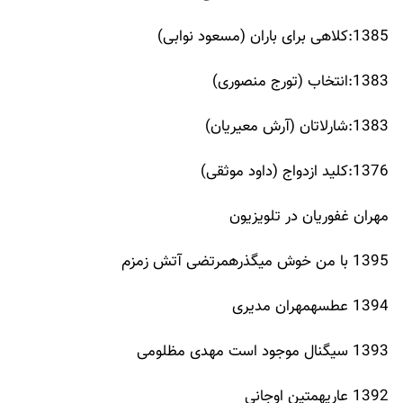
1385:کلاهی برای باران (مسعود نوابی)
1383:انتخاب (تورج منصوری)
1383:شارلاتان (آرش معیریان)
1376:کلید ازدواج (داود موثقی)
مهران غفوریان در تلویزیون
1395 با من خوش میگذرهمرتضی آتش زمزم
1394 عطسهمهران مدیری
1393 سیگنال موجود است مهدی مظلومی
1392 عاریهمتین اوجانی