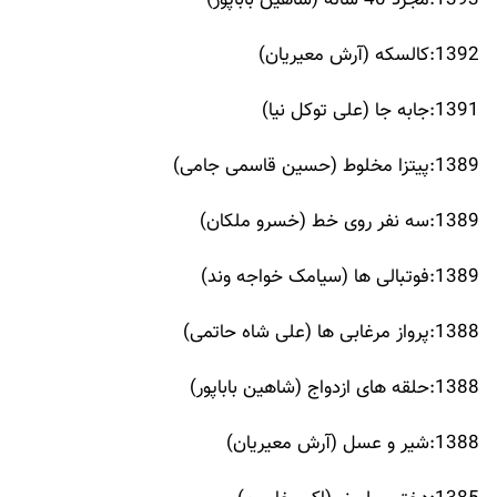
1393:مجرد 40 ساله (شاهین باباپور)
1392:کالسکه (آرش معیریان)
1391:جابه جا (علی توکل نیا)
1389:پیتزا مخلوط (حسین قاسمی جامی)
1389:سه نفر روی خط (خسرو ملکان)
1389:فوتبالی ها (سیامک خواجه وند)
1388:پرواز مرغابی ها (علی شاه حاتمی)
1388:حلقه های ازدواج (شاهین باباپور)
1388:شیر و عسل (آرش معیریان)