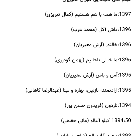
1397:ما همه با هم هستیم (کمال تبریزی)
1396:داش آکل (محمد عرب)
1396:خالتور (آرش معیریان)
1396:ما خیلی باحالیم (بهمن گودرزی)
1395:آس و پاس (آرش معیریان)
1395:ارادتمند؛ نازنین، بهاره و تینا (عبدالرضا کاهانی)
1394:ناردون (فریدون حسن پور)
1394:50 کیلو آلبالو (مانی حقیقی)