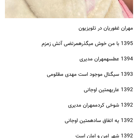
مهران غفوریان در تلویزیون
1395 با من خوش میگذرهمرتضی آتش زمزم
1394 عطسهمهران مدیری
1393 سیگنال موجود است مهدی مظلومی
1392 عاریهمتین اوجانی
1392 شوخی کردممهران مدیری
1392 یه اتفاق سادهمتین اوجانی
1392 شهر امن و امان است