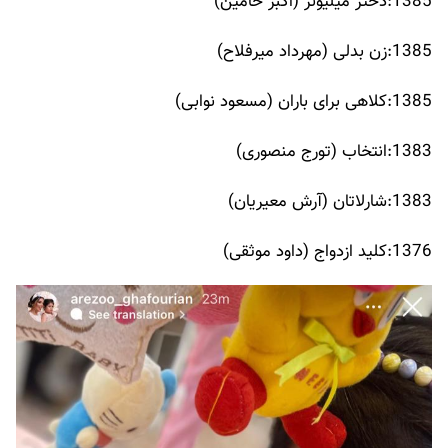
1385:دختر میلیونر (اکبر خامین)
1385:زن بدلی (مهرداد میرفلاح)
1385:کلاهی برای باران (مسعود نوابی)
1383:انتخاب (تورج منصوری)
1383:شارلاتان (آرش معیریان)
1376:کلید ازدواج (داود موثقی)