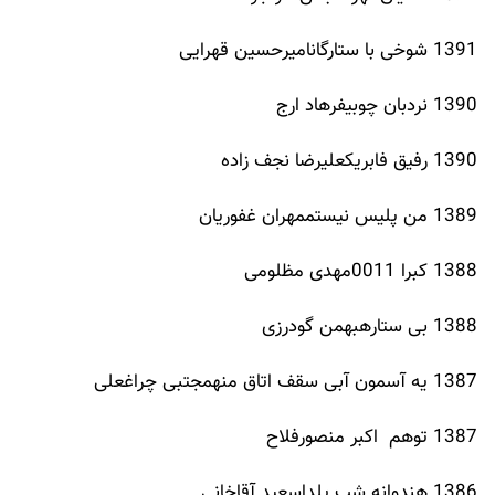
1391 شوخی با ستارگانامیرحسین قهرایی
1390 نردبان چوبیفرهاد ارج
1390 رفیق فابریکعلیرضا نجف زاده
1389 من پلیس نیستممهران غفوریان
1388 کبرا 0011مهدی مظلومی
1388 بی ستارهبهمن گودرزی
1387 یه آسمون آبی سقف اتاق منهمجتبی چراغعلی
1387 توهم اکبر منصورفلاح
1386 هندوانه شب یلداسعید آقاخانی