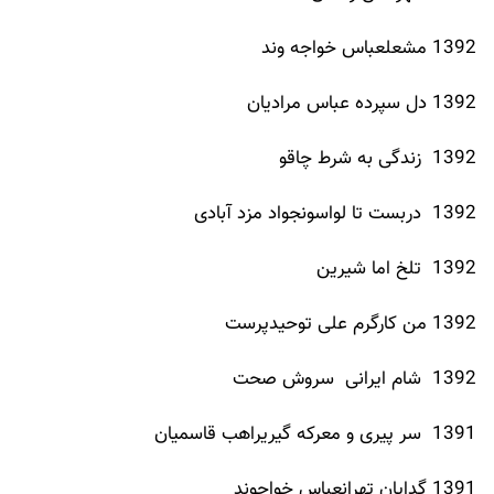
1392 مشعلعباس خواجه وند
1392 دل سپرده عباس مرادیان
1392 زندگی به شرط چاقو
1392 دربست تا لواسونجواد مزد آبادی
1392 تلخ اما شیرین
1392 من کارگرم علی توحیدپرست
1392 شام ایرانی سروش صحت
1391 سر پیری و معرکه گیریراهب قاسمیان
1391 گدایان تهرانعباس خواجوند