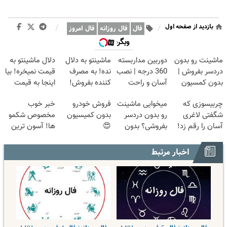
بازدید از صفحه اول
/
/
فال
فال روزانه
فال امروز
وبگردی
ماشینت رو بدون
دوربین مداربسته
ماشینتو به دلال
دلال ماشینتو به
دردسر بفروش |
360 درجه | نصب
نده! به مصرف
قیمت نمیخره! بیا
بدون کمسیون
آسان و راحت
کننده بفروش!
اینجا به قیمت
😍
بدون پاسخ به
بفروش*فقط
چربیسوزی که
میخوایی ماشینت
فروش خودرو
خبر خوب
یک تماس
خریدار واقعی*
شگفتی لاغری
رو بدون دردسر
بدون کمیسیون
مخصوص شکمو
آسان را رقم زد!
بفروشی؟ بدون
😍
ها! آسون ترین
کمیسیون
روش لاغری
معرفی شد
اخبار مرتبط