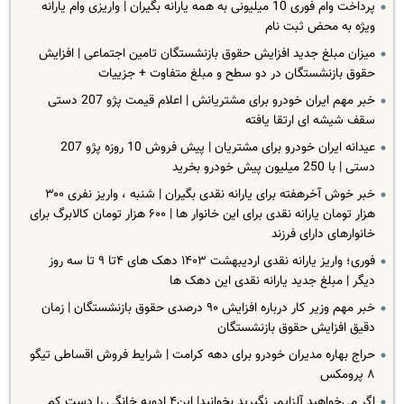
پرداخت وام فوری 10 میلیونی به همه یارانه بگیران | واریزی وام یارانه
ویژه به محض ثبت نام
میزان مبلغ جدید افزایش حقوق بازنشستگان تامین اجتماعی | افزایش
حقوق بازنشستگان در دو سطح و مبلغ متفاوت + جزییات
خبر مهم ایران خودرو برای مشتریانش | اعلام قیمت پژو 207 دستی
سقف شیشه ای ارتقا یافته
عیدانه ایران خودرو برای مشتریان | پیش فروش 10 روزه پژو 207
دستی | با 250 میلیون پیش خودرو بخرید
خبر خوش آخرهفته برای یارانه نقدی بگیران | شنبه ، واریز نفری ۳۰۰
هزار تومان یارانه نقدی برای این خانوار ها | ۶۰۰ هزار تومان کالابرگ برای
خانوارهای دارای فرزند
فوری؛ واریز یارانه نقدی اردیبهشت ۱۴۰۳ دهک های ۴تا ۹ تا سه روز
دیگر | مبلغ جدید یارانه نقدی این دهک ها
خبر مهم وزیر کار درباره افزایش ۹۰ درصدی حقوق بازنشستگان | زمان
دقیق افزایش حقوق بازنشستگان
حراج بهاره مدیران خودرو برای دهه کرامت | شرایط فروش اقساطی تیگو
۸ پرومکس
اگر می‌خواهید آلزایمر نگیرید بخوانید| این۴ ادویه خانگی را دست کم