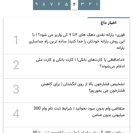
۹
۸
۷
۶
۵
۳
۲
۱
۴
اخبار داغ
فوری؛ یارانه نقدی دهک های ۴تا ۹ کی واریز می شود؟ | با
1
این روش یارانه خودتان را جدا کنید| ساده ترین راه جداسازی
یارانه
خداحافظی با کارت‌های بانکی! | کارت بانکی و کارت ملی
2
ادغام می‌شوند؟
تشخیص فشارخون بالا از روی انگشتان | برای کاهش
3
فشارخون چی بخوریم؟
متقاضی وام بدون سود بخوانید | شرایط ثبت نام وام 300
4
میلیونی بدون ضامن