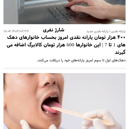
از مراسم سالگرد پدرش +عکس
پاسخ جالب نعیمه نظام دوست به سئوالی درباره ازدواج | نعیمه
نظام‌دوست، مهران مدیری را از خنده روده‌بُر کرد +فیلم
بهاره رهنما رفت آمریکا | سوژه شدن استایل جنجالی بهاره
شارژ نفری
رهنما در آمریکا +عکس
یارانه نقدی | یارانه نقدی جدید
۱۴۰۳/۰۲/۲۶ ۱۸:۰۷
۴۰۰ هزار تومان یارانه نقدی امروز بحساب خانوارهای دهک
میزان مبلغ جدید افزایش حقوق بازنشستگان تامین اجتماعی |
افزایش حقوق بازنشستگان در دو سطح و مبلغ متفاوت +
های 1 تا 7 | این خانوارها 600 هزار تومان کالابرگ اضافه می
جزییات
گیرند
اگر زیاد می خوابید حتما بخوانید | ۱۱ بلای مرگبار خواب زیاد که
شما از آن بی‌خبر بودید
دهک‌های اول تا سوم امروز یارانه‌های خود را دریافت می‌کنند.