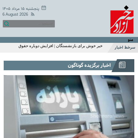
میزان مبلغ جدید افزایش حقوق بازنشستگان تامین اجتماعی |
افزایش حقوق بازنشستگان در دو سطح و مبلغ متفاوت +
پنجشنبه ۱۵ مرداد ۱۴۰۵
جزییات
6 August 2026
اگر زیاد می خوابید حتما بخوانید | ۱۱ بلای مرگبار خواب زیاد که
شما از آن بی‌خبر بودید
خبر خوش یکشنبه 18 اردیبهشت سازمان تامین اجتماعی | زمان
متناسب سازی حقوق بازنشستگان و مستمری بگیران اعلام شد
منو
| واریز 2/200/000 تومان اضافه به حقوق بازنشستگان
خبر خوش برای بازنشستگان | افزایش دوباره حقوق
سرخط اخبار
بازنشستگان در خرداد ماه
استارت واریز یارانه نقدی با تغییرات اضافه 1 میلیونی برای این
اخبار برگزیده گوناگون
خانوارها | واریز یارانه نقدی مرحله ای شد | استعلام آخرین
وضعیت دهک بندی و مبلغ یارانه با کدملی
شارژ 2/200/000 تومانی حساب یارانه نقدی خانوار تک فرزند با
این شرط | استارت واریز یارانه نقدی اردیبهشت ماه از این
هفته | این خانوارها این ماه یارانه اضافی می گیرند
سرپرستان خانوارها عجله کنید | ثبت نام یارانه نقدی 1میلیون
تومانی از این ماه | استعلام یارانه با موبایل
خبر غافلگیر کننده یارانه ای دولت برای مردم با طرح جدید |
افزایش مبلغ یارانه نقدی به 620/000 تومان | ثبت‌نام برای
یارانه ۱ میلیون تومانی فجرانه
قول عجیب جواد خیابانی به مارادونا | جواد خیابانی: مصاحبه
مارادونا بعد از مرگ من منتشر می‌شود +فیلم
عکس منوچهر هادی از لشکر فامیلا | سلفی خاص منوچهر هادی