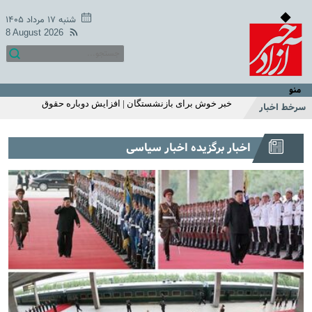
میزان مبلغ جدید افزایش حقوق بازنشستگان تامین اجتماعی |
افزایش حقوق بازنشستگان در دو سطح و مبلغ متفاوت +
شنبه ۱۷ مرداد ۱۴۰۵
جزییات
8 August 2026
اگر زیاد می خوابید حتما بخوانید | ۱۱ بلای مرگبار خواب زیاد که
شما از آن بی‌خبر بودید
خبر خوش یکشنبه 18 اردیبهشت سازمان تامین اجتماعی | زمان
متناسب سازی حقوق بازنشستگان و مستمری بگیران اعلام شد
منو
| واریز 2/200/000 تومان اضافه به حقوق بازنشستگان
خبر خوش برای بازنشستگان | افزایش دوباره حقوق
سرخط اخبار
بازنشستگان در خرداد ماه
استارت واریز یارانه نقدی با تغییرات اضافه 1 میلیونی برای این
اخبار برگزیده اخبار سیاسی
خانوارها | واریز یارانه نقدی مرحله ای شد | استعلام آخرین
وضعیت دهک بندی و مبلغ یارانه با کدملی
شارژ 2/200/000 تومانی حساب یارانه نقدی خانوار تک فرزند با
این شرط | استارت واریز یارانه نقدی اردیبهشت ماه از این
هفته | این خانوارها این ماه یارانه اضافی می گیرند
سرپرستان خانوارها عجله کنید | ثبت نام یارانه نقدی 1میلیون
تومانی از این ماه | استعلام یارانه با موبایل
خبر غافلگیر کننده یارانه ای دولت برای مردم با طرح جدید |
افزایش مبلغ یارانه نقدی به 620/000 تومان | ثبت‌نام برای
یارانه ۱ میلیون تومانی فجرانه
قول عجیب جواد خیابانی به مارادونا | جواد خیابانی: مصاحبه
مارادونا بعد از مرگ من منتشر می‌شود +فیلم
عکس منوچهر هادی از لشکر فامیلا | سلفی خاص منوچهر هادی