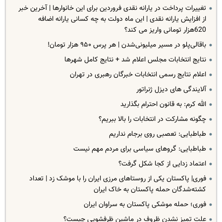
تغییرات پرداخت در یارانه نقدی فروردین برای این خانوارها | آخرین خبر
از افزایش یارانه نقدی | این ماه دولت به چه کسانی یارانه اضافه
620هزار تومانی واریز می کند؟
باقالی‌پلو در مسیر میلیونی‌شدن | هر پرس ۹۵۰ هزار تومان!
نتایج انتخابات مجلس اعلام شد + نتایج کامل شهرها
اعلام نتایج رسمی انتخابات خبرگان رهبری در تهران‌
آلایندگی های دیزل ژنراتور
الله کرم: به قانون احترام بگذارید
چگونه مشارکت در انتخابات را بالا ببریم؟
طباطبایی: تعصبی روی برجام نداریم
طباطبایی: گروهای سیاسی برای مردم مهم نیست
اعتماد زدایی از کجا شکل گرفت؟
فوری| پاکستان یکی از روستاهای مرزی ایران را با موشک زد | تعداد
کشته‌شدگان حمله پاکستان به خاک ایران
فوری؛ حمله موشکی پاکستان به سراوان ایران
علت تمیز نشدن ظروف در ماشین ظرفشویی چیست؟