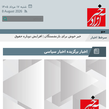
میزان مبلغ جدید افزایش حقوق بازنشستگان تامین اجتماعی |
افزایش حقوق بازنشستگان در دو سطح و مبلغ متفاوت +
شنبه ۱۷ مرداد ۱۴۰۵
جزییات
8 August 2026
اگر زیاد می خوابید حتما بخوانید | ۱۱ بلای مرگبار خواب زیاد که
شما از آن بی‌خبر بودید
خبر خوش یکشنبه 18 اردیبهشت سازمان تامین اجتماعی | زمان
متناسب سازی حقوق بازنشستگان و مستمری بگیران اعلام شد
منو
| واریز 2/200/000 تومان اضافه به حقوق بازنشستگان
خبر خوش برای بازنشستگان | افزایش دوباره حقوق
سرخط اخبار
بازنشستگان در خرداد ماه
استارت واریز یارانه نقدی با تغییرات اضافه 1 میلیونی برای این
اخبار برگزیده اخبار سیاسی
خانوارها | واریز یارانه نقدی مرحله ای شد | استعلام آخرین
وضعیت دهک بندی و مبلغ یارانه با کدملی
شارژ 2/200/000 تومانی حساب یارانه نقدی خانوار تک فرزند با
این شرط | استارت واریز یارانه نقدی اردیبهشت ماه از این
هفته | این خانوارها این ماه یارانه اضافی می گیرند
سرپرستان خانوارها عجله کنید | ثبت نام یارانه نقدی 1میلیون
تومانی از این ماه | استعلام یارانه با موبایل
خبر غافلگیر کننده یارانه ای دولت برای مردم با طرح جدید |
افزایش مبلغ یارانه نقدی به 620/000 تومان | ثبت‌نام برای
یارانه ۱ میلیون تومانی فجرانه
قول عجیب جواد خیابانی به مارادونا | جواد خیابانی: مصاحبه
مارادونا بعد از مرگ من منتشر می‌شود +فیلم
عکس منوچهر هادی از لشکر فامیلا | سلفی خاص منوچهر هادی