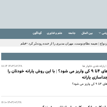
ه 620/000 تومان | ثبت‌نام برای یارانه ۱ میلیون تومانی فجرانه
ی: مصاحبه مارادونا بعد از مرگ من منتشر می‌شود +فیلم
منوچهر هادی از مراسم سالگرد پدرش +عکس
زشی
بین الملل
جامعه
علم و فناوری
گوناگون
اج | نعیمه نظام‌دوست، مهران مدیری را از خنده روده‌بُر کرد +فیلم
لی بهاره رهنما در آمریکا +عکس
 اجتماعی | افزایش حقوق بازنشستگان در دو سطح و مبلغ متفاوت + جزییات
 یارانه نقدی خانوار ها
۱۴۰۳/۰۲/۲۸ ۱۸:۱۴
فوری؛ یارانه نقدی دهک های ۴تا ۹ کی واریز می شود؟ | با این روش یارانه خودتان را
جداسازی یارانه
۱۴۰۳/۰۲/۲۸ ۱۶:۱۰