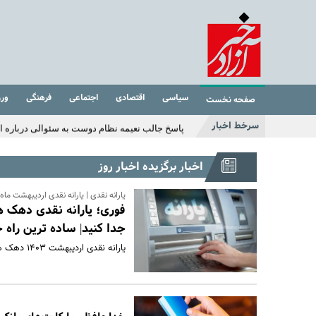
خبر غافلگیر کننده یارانه ای دولت برای مردم با طرح جدید | افزایش مبلغ یارانه نقدی ب
قول عجیب جواد خیابانی به مارادونا | جواد خیابان
عکس منوچهر هادی از لشکر فامیلا | سلفی خاص 
سیاسی
اقتصادی
اجتماعی
فرهنگی
ور
صفحه نخست
پاسخ جالب نعیمه نظام دوست به سئوالی درباره ازدو
سرخط اخبار
…
بهاره رهنما رفت آمریکا | سوژه شدن استایل جنجا
اخبار برگزیده اخبار روز
میزان مبلغ جدید افزایش حقوق بازنشستگان تامین
یارانه نقدی | یارانه نقدی اردیبهشت ماه |
اگر زیاد می خوابید حتما بخوانید | ۱۱ بلای مرگبار خواب زیاد که شما از آن بی‌خبر بودید
جدا کنید| ساده ترین راه 
یارانه نقدی اردیبهشت ۱۴۰۳ دهک های ۴تا ۹ کی واریز می شود؟