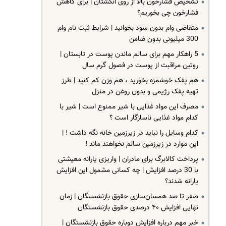
تشخیص فشارخون بالا از روی انگشتان | برای کاهش
فشارخون چی بخوریم؟
متقاضی وام بدون سود بخوانید | شرایط ثبت نام وام
300 میلیونی بدون ضامن
5 راهکار مهم برای سالم ماندن پوست در تابستان |
روتین مراقبت از پوست در فصول گرم سال
هم پفک خوشمزه بخورید ، هم وزن کم کنید | طرز
تهیه پفک رژیمی و بدون روغن در منزل
مصرف این مواد غذایی با شیر ممنوع است | شیر با
کدام مواد غذایی ناسازگار است ؟
کدام وسایل را نباید در زیرزمین خانه‌ نگه داشت ! |
این موارد در زیرزمین سالم نخواهند ماند !
پرداخت کالابرگ برای مادران | واریزی یارانه معیشتی
با 30 درصد افزایش | چه کسانی مشمول این افزایش
یارانه شدند؟
صفر تا صد همسان‌سازی حقوق بازنشستگان | زمان
نهایی افزایش ۴۰ درصدی حقوق بازنشستگان
خبر مهم درباره افزایش دوباره حقوق بازنشستگان |