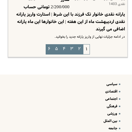
نقدی 1403
2/200/000 تومانی حساب
یارانه نقدی خانوار تک فرزند با این شرط | استارت واریز یارانه
نقدی اردیبهشت ماه از این هفته | این خانوارها این ماه یارانه
اضافی می گیرند
در ادامه جزئیات نهایی از واریز یارانه جدید را بخوانید.
۶
۵
۴
۳
۲
۱
سیاسی
اقتصادی
اجتماعی
فرهنگی
ورزشی
بین الملل
جامعه