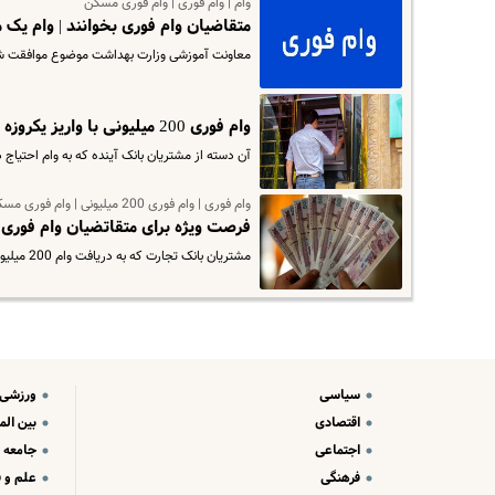
وام | وام فوری | وام فوری مسکن
متقاضیان وام فوری بخوانند | وام یک
معاونت آموزشی وزارت بهداشت موضوع موافقت شو
وام فوری 200 میلیونی با واریز یکروزه | این وام را از کدام بانک بگیریم؟
آن دسته از مشتریان بانک آینده که به وام احتیاج 
وام فوری | وام فوری 200 میلیونی | وام فوری مسکن
فرصت ویژه برای متقاتضیان وام فوری | شرایط لا
مشتریان بانک تجارت که به دریافت وام 200 میلیون تومانی «طرح پویا برتر این مجموعه مایل هستند، باید در یکی از شعب آن…
سیاسی
ورزشی
اقتصادی
بین الم
اجتماعی
جامعه
فرهنگی
علم و ف