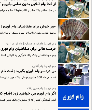
از کجا وام آنلاین بدون ضامن بگیریم 
در حال حاضر بانک‌ها (در قالب نئوبانک‌ها و همراه
خبر خوش برای متقاضیان وام فوری | با درصد کم وا
مجید جودی معاون بازسازی بنیاد مسکن با بیان اینکه از فردا پرداخت تسهیلات ۳۵۰
وام فوری | وام فوری مسکن | وام فوری ارزان
فرصت عالی برای متقاضیان وام فوری | وام فوری ۳۰۰ میلیون
وام خوداشتغالی بانک رفاه کارگران به افرادی اعطا م
وام فوری | وام آنلاین
بی دردسر وام فوری بگیرید | ثبت نام وام ۳۰۰ میلیون تومانی با ضامن و نرخ سود
ثبت نام وام 300 میلیون تومانی بانک مهر ایران+ شرایط ثبت نام وام قر الحسنه بانک مهر را در ادامه بخوانید.
​​وام فوری | وام فوری بانک
اگر وام فوری می خواهید زود اقدام کنید | ثبت نام وام ۰۰
قشر فرهنگی کشور که از مشتریان بانک شهر هستند م