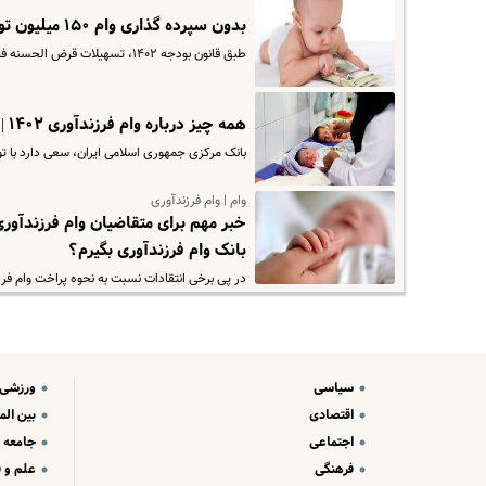
بدون سپرده گذاری وام ۱۵۰ میلیون تومانی بگیرید | چطور وام فرزندآوری بگیریم؟ + جزییات ثبت نام و لینک
طبق قانون بودجه ۱۴۰۲، تسهیلات قرض الحسنه فرزندآوری به ازای فرزند اول ۳۰ میلیون تومان، به ازای فرزند دوم ۶۰ میلیون…
همه چیز درباره وام فرزندآوری ۱۴۰۲ | کدام تسهیلات بانکی را بگیریم؟ + لینک ثبت نام
بانک مرکزی جمهوری اسلامی ایران، سعی دارد با توجه به شرایط م
وام | وام فرزندآوری
بانک وام فرزندآوری بگیرم؟
در پی برخی انتقادات نسبت به نحوه پراخت وام فرز
سیاسی
ورزشی
اقتصادی
بین الم
اجتماعی
جامعه
فرهنگی
علم و ف