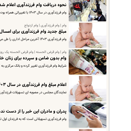
نحوه دریافت وام فرزندآوری اعلام شد
وام فرزندآوری در سال ۱۴۰۳ با تغییراتی همراه بوده است که از جمله آن می‌توان به افزایش مبلغ وام و حذف کارت پایان خدمت…
وام | وام فرزندآوری | وام ازدواج
مبلغ جدید وام فرزندآوری برای امسال
وام فرزندآوری ۱۴۰۳ آخرین مراحل اداری را طی می‌کند و احتمالا طبق اعدادوارقام اعلامی در لایحه بودجه ۱۰ تا ۵۰ میلیون…
وام | وام قرض الحسنه | وام قرض الحسنه یک روز
وام بدون ضامن و سپرده برای زنان خانه دار | از این بان
شرایط وام فرزندآوری تغییر کرده و بانک مرکزی به کلیه بانک‌های 
اعلام مبلغ وام فرزندآوری در سال ۱۴۰۳ | چه کسانی مشمول دریافت این وام شدند؟
نمایندگان مجلس در مصوبه ای تسهیلات فرزندآور
پدران و مادران این خبر را از دست ند
وام فرزندآوری تسهیلاتی است که به فرزندان اول تا پنجم هر خانواده که بعد