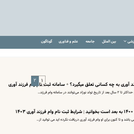
زشی
بین الملل
جامعه
علم و فناوری
گوناگون
۲
۱
زند آوری به چه کسانی تعلق میگیرد؟ + سامانه ثبت نام وام فرزند آوری
۱