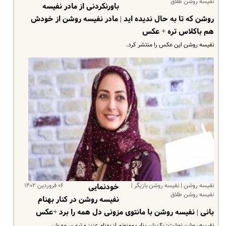
نفیسه روشن طلاق
باورنکردنی از مادر نفیسه
روشن که تا به حال ندیده اید | مادر نفیسه روشن از خودش
هم باکلاس تره + عکس
نفیسه روشن این عکس را منتشر کرد.
نفیسه روشن | نفیسه روشن بازیگر |
۰۶ فروردین ۱۴۰۲
خودنمایی
نفیسه روشن طلاق
نفیسه روشن در کنار بهنام
بانی | نفیسه روشن با مانتوی مزونی دل همه را برد +عکس
نفیسه روشن نوشت: یک شب ناب ممنونم از بهنام عزیز و تیم پر مهرش