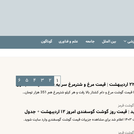
زشی
بین الملل
جامعه
علم و فناوری
گوناگون
۶
۵
۴
۳
۲
۱
گوشت مرغ و دام کشتار بالا رفت و هر کیلو شترمرغ هم 351 هزار تومان…
 گوشت قرمز
ت روز گوشت گوسفندی امروز ۱۲ اردیبهشت + جدول
 گوشت قرمز