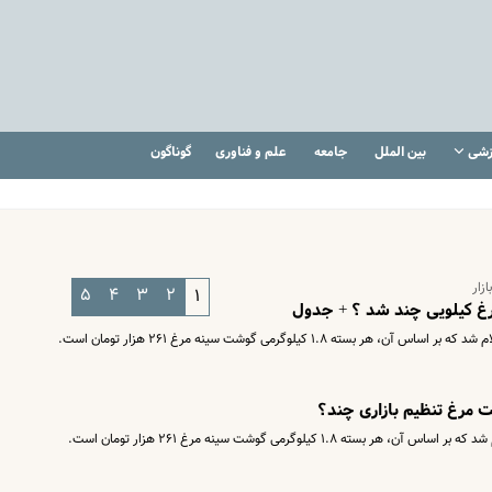
زشی
بین الملل
جامعه
علم و فناوری
گوناگون
زار
۵
۴
۳
۲
۱
 مرغ کیلویی چند شد ؟ + جدول