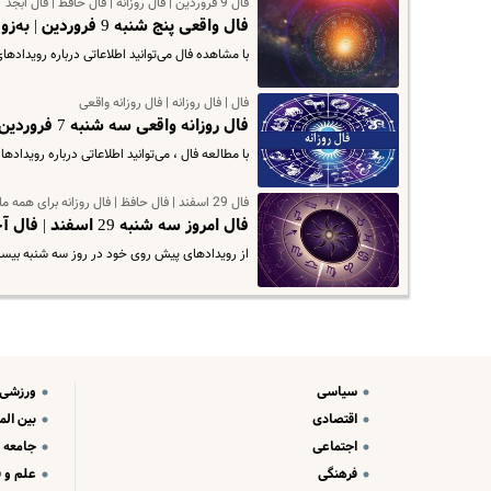
فال 9 فروردین | فال روزانه | فال حافظ | فال ابجد
فال واقعی پنج شنبه 9 فروردین | به‌زودی موقعیت‌های خوبی بر سر راهتان قرار می‌گیرند
با مشاهده فال می‌توانید اطلاعاتی درباره رویداد
فال | فال روزانه | فال روزانه واقعی
فال روزانه واقعی سه شنبه 7 فروردین | از رویدادهای پیش روی خود مطلع شوید
با مطالعه فال ، می‌توانید اطلاعاتی درباره رویدادهای پیش 
فال 29 اسفند | فال حافظ | فال روزانه برای همه ماه ها
فال امروز سه شنبه 29 اسفند | فال آخرین روز سال 1402
از رویدادهای پیش روی خود در روز سه شنبه بیست و نهم اسفند ماه 1402 آگاه شوید. همچنین
سیاسی
ورزشی
اقتصادی
بین الم
اجتماعی
جامعه
فرهنگی
علم و ف