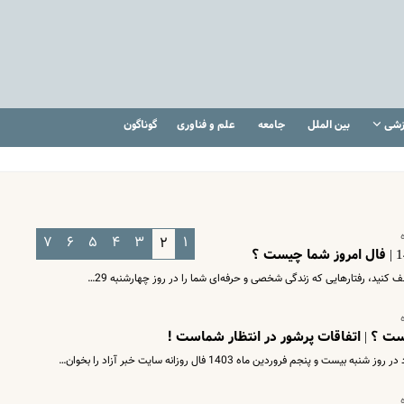
زشی
بین الملل
جامعه
علم و فناوری
گوناگون
۷
۶
۵
۴
۳
۱
۲
ف کنید، رفتارهایی که زندگی شخصی و حرفه‌ای شما را در روز چهارشنبه 29…
جم فروردین ماه 1403 فال روزانه سایت خبر آزاد را بخوان…