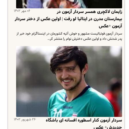
۰۶ مهر ۱۴۰۲
زایمان لاکچری همسر سردار آزمون در
بیمارستان مدرن در ایتالیا لو رفت | اولین عکس از دختر سردار
آزمون +عکس
سردار آزمون فوتبالیست مشهور و خوش آتیه کشورمان در اینستاگرام خود خبر از
پدر شدنش داد و اولین عکس دخترش نوام را منتشر کر…
۲۶ شهریور ۱۴۰۲
سردار آزمون کنار اسطوره افسانه ای باشگاه
جدیدش+ عکس