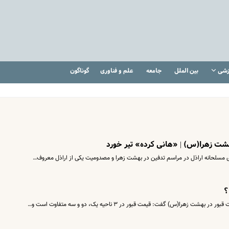
زشی
بین الملل
جامعه
علم و فناوری
گوناگون
هشت زهرا(س) | «هانی کرده» تیر خورد
ی مسلحانه اراذل در مراسم تدفین در بهشت زهرا و مصدومیت یکی از اراذل معروف…
؟
را(س) گفت: قیمت قبور در ۳ ناحیه یک، دو و سه متفاوت است و…